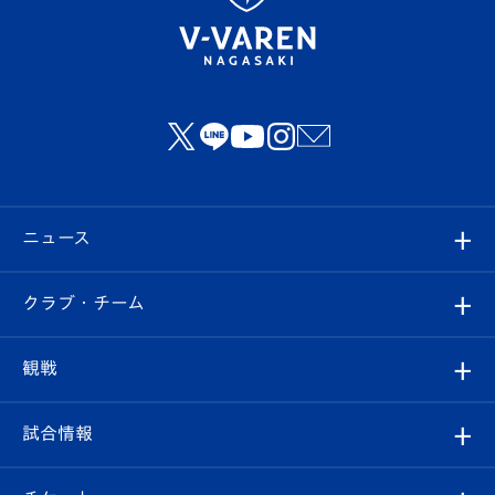
ニュース
すべて
クラブ・チーム
トップチーム
クラブプロフィール
観戦
クラブ
フィロソフィー
観戦ルール
試合情報
試合情報
クラブ概要
観戦ツアー
試合日程/結果