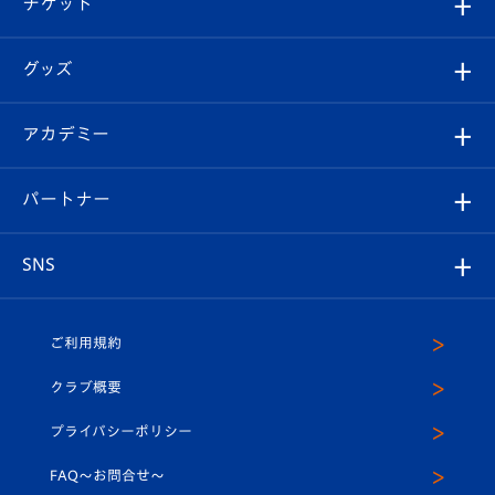
チケット
ファンクラブ
エンブレム紹介
はじめての観戦ガイド
順位表
チケット
グッズ
チケット
選手プロフィール
Revive Team
フォトギャラリー
シーズンシート
オンラインショップ
アカデミー
イベント
スタッフプロフィール
スタジアムへのアクセス
スタジアムグルメ
V-LOVERS（ファンクラブ）
2026-27ユニフォーム
メディア
育成からのお知らせ
パートナー
マスコット紹介
ヴィヴィくんの長崎おもてなしガイド
はじめての観戦ガイド
プレイヤーズスイート
店舗情報
グッズ
アカデミー
チームスケジュール
V-EXPRESS
パートナー企業一覧
SNS
（ユニフォーム入場）
ホームタウン
U-18
クラブハウス（練習場）
パートナー募集
公式Twitter
ご利用規約
アカデミー
U-15
応援メディア
法人限定 VIP BOX
ヴィヴィくんインスタグラム
クラブ概要
スクール
U-12
メディア出演情報
プライバシーポリシー
公式LINE＠
スクール
FAQ〜お問合せ〜
平和祈念活動
Youtube公式チャンネル