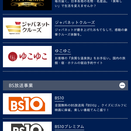
毎月届く、日本各地の名物・名産品。「美味し
い」で生活を変えませんか？
ジャパネットクルーズ
ジャパネットが磨き上げたおもてなしで、感動の豪
華クルーズ体験を。
ゆこゆこ
お客様の『良質な温泉旅』をお手伝い。国内の旅
館・宿・ホテルの宿泊予約サイト
BS放送事業
BS10
全国無料のBS放送局『BS10』。クイズにゴルフに
映画に麻雀、楽しい番組てんこ盛り！
BS10プレミアム