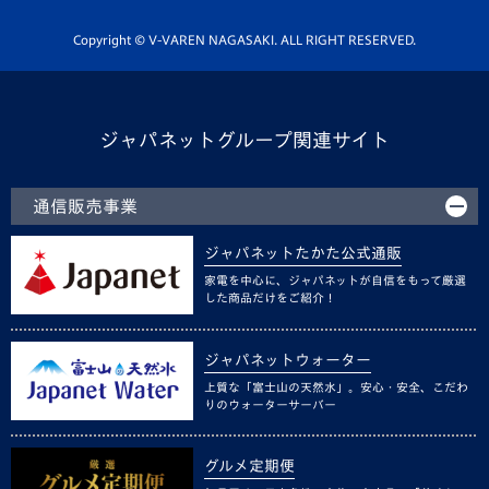
ホームタウン活動
Copyright © V-VAREN NAGASAKI. ALL RIGHT RESERVED.
ジャパネットグループ関連サイト
通信販売事業
ジャパネットたかた公式通販
家電を中心に、ジャパネットが自信をもって厳選
した商品だけをご紹介！
ジャパネットウォーター
上質な「富士山の天然水」。安心・安全、こだわ
りのウォーターサーバー
グルメ定期便