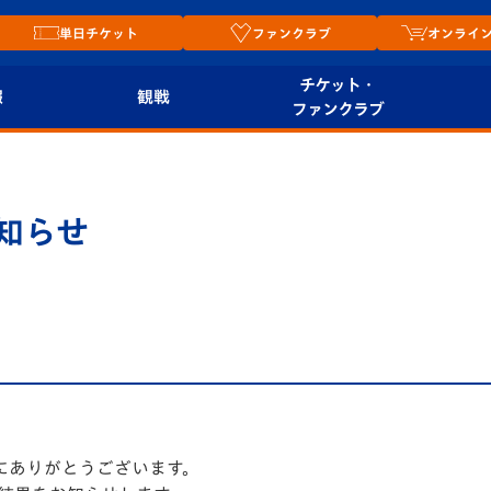
単日チケット
ファンクラブ
オンライ
チケット・
報
観戦
ファンクラブ
観戦ルール
チケット
オンラ
はじめての観戦ガイ
シーズンシート
2026
知らせ
ド
ム
プレイヤーズスイート
Revive Team
店舗情
関連
V-LOVERS（ファン
スタジアムへのアク
クラブ）
セス
リー
ヴィヴィくんの長崎
ルメ
おもてなしガイド
にありがとうございます。