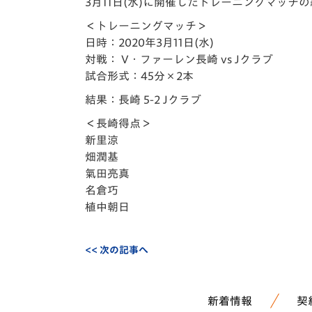
イベント
マスコット紹介
3月11日(水)に開催したトレーニングマッチ
＜トレーニングマッチ＞
メディア
チームスケジュール
日時：2020年3月11日(水)
対戦： V・ファーレン長崎 vs Jクラブ
グッズ
クラブハウス（練習
試合形式：45分×2本
場）
結果：長崎 5-2 Jクラブ
ホームタウン
応援メディア
＜長崎得点＞
新里涼
アカデミー
畑潤基
平和祈念活動
氣田亮真
スクール
名倉巧
ホームタウン活動
植中朝日
<< 次の記事へ
新着情報
契