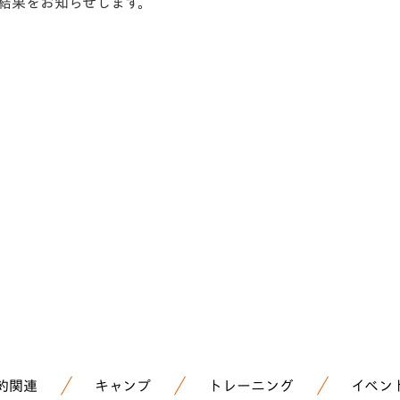
の結果をお知らせします。
V-EXPRESS（ユニフ
ォーム入場）
約関連
キャンプ
トレーニング
イベン