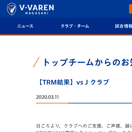
ニュース
クラブ・チーム
試合情
すべて
クラブプロフィール
試合日程/結果
トップチーム
フィロソフィー
試合情報
トップチームからのお
クラブ
クラブ概要
順位表
【TRM結果】vsＪクラブ
試合情報
エンブレム紹介
U-21 Jリーグ
2020.03.11
ファンクラブ
選手プロフィール
フォトギャラ
チケット
スタッフプロフィール
スタジアムグ
日ごろより、クラブへのご支援、ご声援、誠