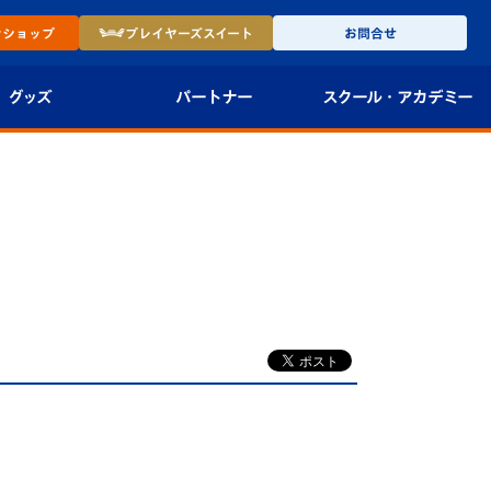
ン
ショップ
プレイヤーズ
スイート
お問合せ
グッズ
パートナー
スクール・
アカデミー
インショップ
パートナー企業一覧
アカデミー
-27ユニフォー
パートナー募集
U-18
法人限定 VIP BOX
U-15
報
U-12
スクール