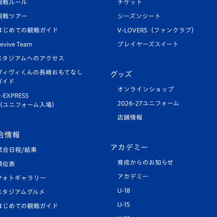
観戦ルール
チケット
観戦ツアー
シーズンシート
はじめての観戦ガイド
V-LOVERS（ファンクラブ）
evive Team
プレイヤーズスイート
スタジアムへのアクセス
ヴィヴィくんの長崎おもてなし
グッズ
ガイド
オンラインショップ
-EXPRESS
2026-27ユニフォーム
（ユニフォーム入場）
店舗情報
合情報
アカデミー
試合日程/結果
育成からのお知らせ
順位表
アカデミー
フォトギャラリー
U-18
スタジアムグルメ
U-15
はじめての観戦ガイド