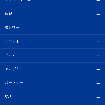
トップチーム
クラブプロフィール
観戦
クラブ
フィロソフィー
観戦ルール
試合情報
試合情報
クラブ概要
観戦ツアー
試合日程/結果
チケット
ファンクラブ
エンブレム紹介
はじめての観戦ガイド
順位表
チケット
グッズ
チケット
選手プロフィール
Revive Team
フォトギャラリー
シーズンシート
オンラインショップ
アカデミー
イベント
スタッフプロフィール
スタジアムへのアクセス
スタジアムグルメ
V-LOVERS（ファンクラブ）
2026-27ユニフォーム
メディア
育成からのお知らせ
パートナー
マスコット紹介
ヴィヴィくんの長崎おもてなしガイド
はじめての観戦ガイド
プレイヤーズスイート
店舗情報
グッズ
アカデミー
チームスケジュール
V-EXPRESS
パートナー企業一覧
SNS
（ユニフォーム入場）
ホームタウン