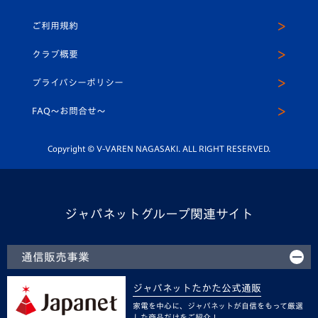
U-18
クラブハウス（練習場）
パートナー募集
公式Twitter
ご利用規約
アカデミー
U-15
応援メディア
法人限定 VIP BOX
ヴィヴィくんインスタグラム
クラブ概要
スクール
U-12
メディア出演情報
プライバシーポリシー
公式LINE＠
スクール
FAQ〜お問合せ〜
平和祈念活動
Youtube公式チャンネル
ホームタウン活動
Copyright © V-VAREN NAGASAKI. ALL RIGHT RESERVED.
ジャパネットグループ関連サイト
通信販売事業
ジャパネットたかた公式通販
家電を中心に、ジャパネットが自信をもって厳選
した商品だけをご紹介！