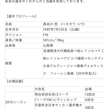
長谷川選手のこれからのご活躍を祈念しております。
【選手プロフィール】
名前
長谷川 悠 （ハセガワ ユウ）
生年月日
1987年7月5日生（32歳）
ポジション
FW
身長／体重
187cm／78kg
出身地
山梨県
流通経済大付属柏高→柏レイソル→ＦＣ岐
柏レイソル→アビスパ福岡→モンテディオ
経歴
大宮アルディージャ→徳島ヴォルティス→
Ｖ・ファーレン長崎（2019年加入）
【出場記録】
大会名
出場
明治安田生命J2リーグ
13試合
JリーグYBCルヴァンカップ
6試合
2019シーズン
天皇杯全日本サッカー選手権大
4試合