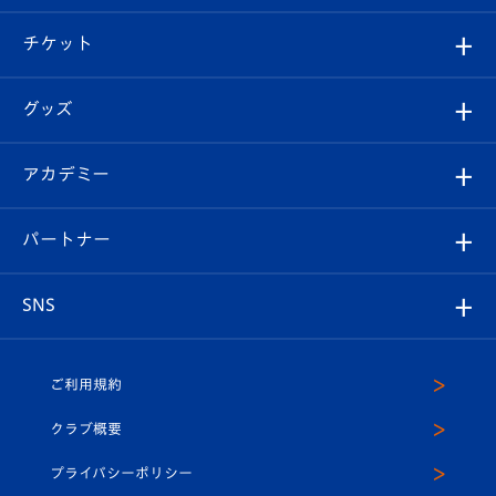
試合情報
クラブ概要
観戦ツアー
試合日程/結果
チケット
ファンクラブ
エンブレム紹介
はじめての観戦ガイド
順位表
チケット
グッズ
チケット
選手プロフィール
Revive Team
フォトギャラリー
シーズンシート
オンラインショップ
アカデミー
イベント
スタッフプロフィール
スタジアムへのアクセス
スタジアムグルメ
V-LOVERS（ファンクラブ）
2026-27ユニフォーム
メディア
育成からのお知らせ
パートナー
マスコット紹介
ヴィヴィくんの長崎おもてなしガイド
はじめての観戦ガイド
プレイヤーズスイート
店舗情報
グッズ
アカデミー
チームスケジュール
V-EXPRESS
パートナー企業一覧
SNS
（ユニフォーム入場）
ホームタウン
U-18
クラブハウス（練習場）
パートナー募集
公式Twitter
ご利用規約
アカデミー
U-15
応援メディア
法人限定 VIP BOX
ヴィヴィくんインスタグラム
クラブ概要
スクール
U-12
メディア出演情報
プライバシーポリシー
公式LINE＠