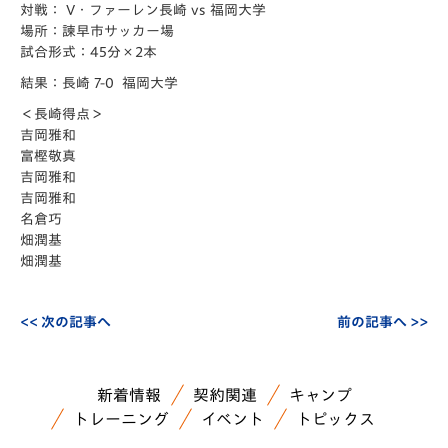
対戦： V・ファーレン長崎 vs 福岡大学
場所：諫早市サッカー場
試合形式：45分×2本
結果：長崎 7-0 福岡大学
＜長崎得点＞
吉岡雅和
富樫敬真
吉岡雅和
吉岡雅和
名倉巧
畑潤基
畑潤基
<< 次の記事へ
前の記事へ >>
新着情報
契約関連
キャンプ
トレーニング
イベント
トピックス