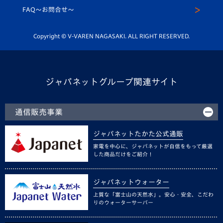
スクール
FAQ〜お問合せ〜
平和祈念活動
Youtube公式チャンネル
ホームタウン活動
Copyright © V-VAREN NAGASAKI. ALL RIGHT RESERVED.
ジャパネットグループ関連サイト
通信販売事業
ジャパネットたかた公式通販
家電を中心に、ジャパネットが自信をもって厳選
した商品だけをご紹介！
ジャパネットウォーター
上質な「富士山の天然水」。安心・安全、こだわ
りのウォーターサーバー