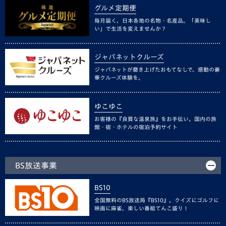
グルメ定期便
毎月届く、日本各地の名物・名産品。「美味し
い」で生活を変えませんか？
ジャパネットクルーズ
ジャパネットが磨き上げたおもてなしで、感動の豪
華クルーズ体験を。
ゆこゆこ
お客様の『良質な温泉旅』をお手伝い。国内の旅
館・宿・ホテルの宿泊予約サイト
BS放送事業
BS10
全国無料のBS放送局『BS10』。クイズにゴルフに
映画に麻雀、楽しい番組てんこ盛り！