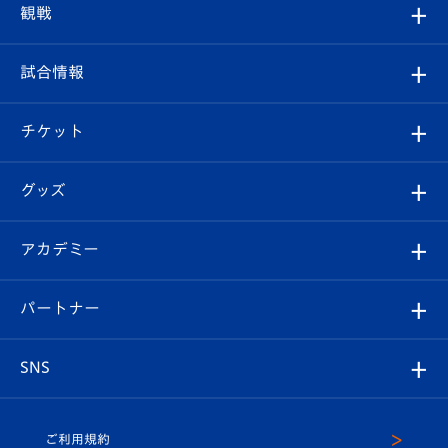
トップチーム
クラブプロフィール
観戦
クラブ
フィロソフィー
観戦ルール
試合情報
試合情報
クラブ概要
観戦ツアー
試合日程/結果
チケット
ファンクラブ
エンブレム紹介
はじめての観戦ガイド
順位表
チケット
グッズ
チケット
選手プロフィール
Revive Team
フォトギャラリー
シーズンシート
オンラインショップ
アカデミー
イベント
スタッフプロフィール
スタジアムへのアクセス
スタジアムグルメ
V-LOVERS（ファンクラブ）
2026-27ユニフォーム
メディア
育成からのお知らせ
パートナー
マスコット紹介
ヴィヴィくんの長崎おもてなしガイド
はじめての観戦ガイド
プレイヤーズスイート
店舗情報
グッズ
アカデミー
チームスケジュール
V-EXPRESS
パートナー企業一覧
SNS
（ユニフォーム入場）
ホームタウン
U-18
クラブハウス（練習場）
パートナー募集
公式Twitter
ご利用規約