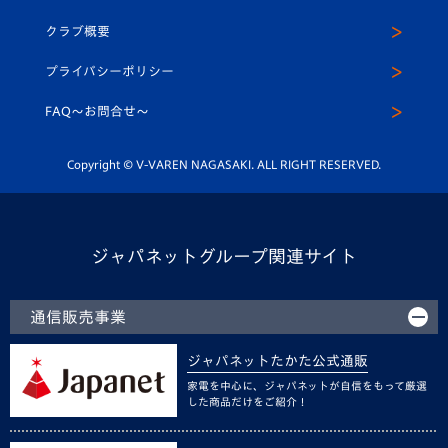
アカデミー
U-15
応援メディア
法人限定 VIP BOX
ヴィヴィくんインスタグラム
クラブ概要
スクール
U-12
メディア出演情報
プライバシーポリシー
公式LINE＠
スクール
FAQ〜お問合せ〜
平和祈念活動
Youtube公式チャンネル
ホームタウン活動
Copyright © V-VAREN NAGASAKI. ALL RIGHT RESERVED.
ジャパネットグループ関連サイト
通信販売事業
ジャパネットたかた公式通販
家電を中心に、ジャパネットが自信をもって厳選
した商品だけをご紹介！