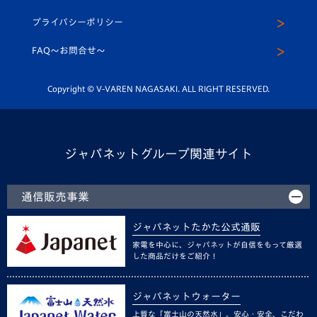
スクール
U-12
メディア出演情報
プライバシーポリシー
公式LINE＠
スクール
FAQ〜お問合せ〜
平和祈念活動
Youtube公式チャンネル
ホームタウン活動
Copyright © V-VAREN NAGASAKI. ALL RIGHT RESERVED.
ジャパネットグループ関連サイト
通信販売事業
ジャパネットたかた公式通販
家電を中心に、ジャパネットが自信をもって厳選
した商品だけをご紹介！
ジャパネットウォーター
上質な「富士山の天然水」。安心・安全、こだわ