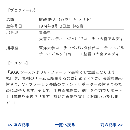
【プロフィール】
名前
原崎 政人（ハラサキ マサト）
生年月日
1974年8月13日生（45歳）
出身地
青森県
大宮アルディージャU-12コーチ→大宮アルディー
指導歴
東洋大学コーチ→ベガルタ仙台コーチ→ベガルタ
チ→ベガルタ仙台ユース監督→大宮アルディージ
【コメント】
「2020シーズンよりV・ファーレン長崎でお世話になります。
私自身、九州のチームに所属するのは初めてですが、長崎県民の
皆さま、V・ファーレン長崎のファン・サポーターの皆さまのた
めに頑張ります。そして、手倉森誠監督、選手を全力でサポート
しJ1昇格を実現させます。熱いご声援を宜しくお願いいたしま
す。」
<< 次の記事
一覧へ戻る
前の記事 >>