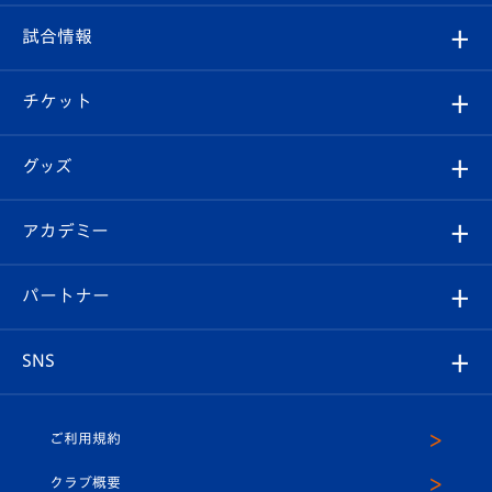
クラブ
フィロソフィー
観戦ルール
試合情報
試合情報
クラブ概要
観戦ツアー
試合日程/結果
チケット
ファンクラブ
エンブレム紹介
はじめての観戦ガイド
順位表
チケット
グッズ
チケット
選手プロフィール
Revive Team
フォトギャラリー
シーズンシート
オンラインショップ
アカデミー
イベント
スタッフプロフィール
スタジアムへのアクセス
スタジアムグルメ
V-LOVERS（ファンクラブ）
2026-27ユニフォーム
メディア
育成からのお知らせ
パートナー
マスコット紹介
ヴィヴィくんの長崎おもてなしガイド
はじめての観戦ガイド
プレイヤーズスイート
店舗情報
グッズ
アカデミー
チームスケジュール
V-EXPRESS
パートナー企業一覧
SNS
（ユニフォーム入場）
ホームタウン
U-18
クラブハウス（練習場）
パートナー募集
公式Twitter
ご利用規約
アカデミー
U-15
応援メディア
法人限定 VIP BOX
ヴィヴィくんインスタグラム
クラブ概要