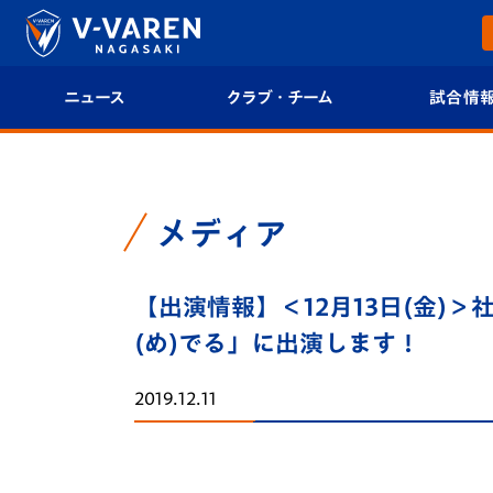
ニュース
クラブ・チーム
試合情
すべて
クラブプロフィール
試合日程/結果
トップチーム
フィロソフィー
試合情報
メディア
クラブ
クラブ概要
順位表
【出演情報】＜12月13日(金)
試合情報
エンブレム紹介
U-21 Jリーグ
(め)でる」に出演します！
ファンクラブ
選手プロフィール
フォトギャラ
2019.12.11
チケット
スタッフプロフィール
スタジアムグ