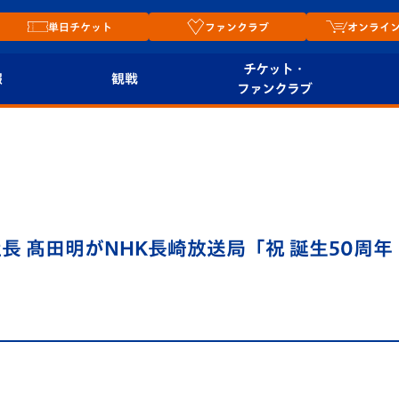
単日チケット
ファンクラブ
オンライ
チケット・
報
観戦
ファンクラブ
観戦ルール
チケット
オンラ
はじめての観戦ガイ
シーズンシート
2026
ド
ム
プレイヤーズスイート
Revive Team
店舗情
＞社長 髙田明がNHK長崎放送局「祝 誕生50
関連
V-LOVERS（ファン
スタジアムへのアク
クラブ）
セス
リー
ヴィヴィくんの長崎
ルメ
おもてなしガイド