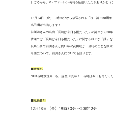
イベント
マスコット紹介
日ごろから、V・ファーレン長崎を応援いただきありがとう
メディア
チームスケジュール
12月13日（金）19時30分から放送される「祝 誕生50周
髙田明が出演します！
グッズ
クラブハウス（練習
場）
前川清さんの名曲「長崎は今日も雨だった」の誕生から50
ホームタウン
番組では「長崎は今日も雨だった」に関する様々な「謎」を
応援メディア
長崎出身で前川さんと同い年の髙田明が、当時のことを振り
アカデミー
名曲について、前川さんについても語ります。
平和祈念活動
スクール
■番組名
ホームタウン活動
NHK長崎放送局 祝 誕生50周年！「長崎は今日も雨だった
■放送日時
12月13日（金）19時30分～20時12分