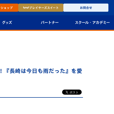
ン
ショップ
プレイヤーズ
スイート
お問合せ
グッズ
パートナー
スクール・
アカデミー
インショップ
パートナー企業一覧
アカデミー
-27ユニフォー
パートナー募集
U-18
法人限定 VIP BOX
U-15
報
周年！『長崎は今日も雨だった』を愛
U-12
スクール