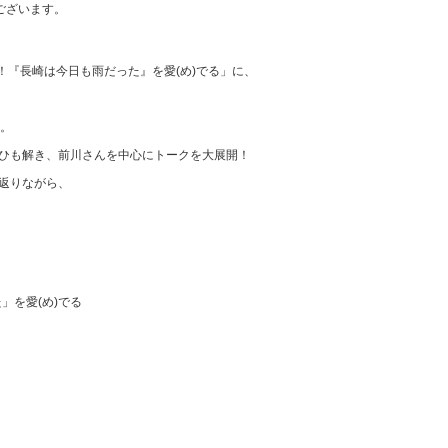
ございます。
V-EXPRESS（ユニフ
ォーム入場）
年！『長崎は今日も雨だった』を愛(め)でる」に、
年。
ひも解
き、前川さんを中心にトークを大展開！
返りな
がら、
」を愛(め)でる