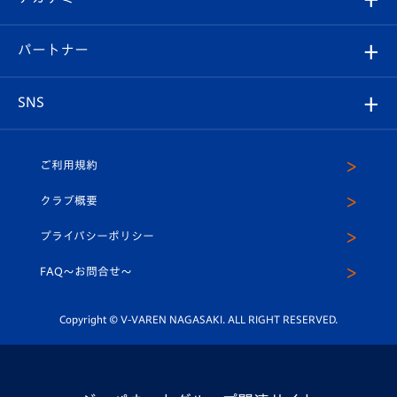
スタッフプロフィール
スタジアムへのアクセス
スタジアムグルメ
V-LOVERS（ファンクラブ）
2026-27ユニフォーム
メディア
育成からのお知らせ
パートナー
マスコット紹介
ヴィヴィくんの長崎おもてなしガイド
はじめての観戦ガイド
プレイヤーズスイート
店舗情報
グッズ
アカデミー
チームスケジュール
V-EXPRESS
パートナー企業一覧
SNS
（ユニフォーム入場）
ホームタウン
U-18
クラブハウス（練習場）
パートナー募集
公式Twitter
ご利用規約
アカデミー
U-15
応援メディア
法人限定 VIP BOX
ヴィヴィくんインスタグラム
クラブ概要
スクール
U-12
メディア出演情報
プライバシーポリシー
公式LINE＠
スクール
FAQ〜お問合せ〜
平和祈念活動
Youtube公式チャンネル
ホームタウン活動
Copyright © V-VAREN NAGASAKI. ALL RIGHT RESERVED.