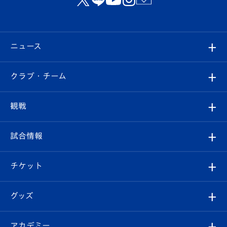
ニュース
すべて
クラブ・チーム
トップチーム
クラブプロフィール
観戦
クラブ
フィロソフィー
観戦ルール
試合情報
試合情報
クラブ概要
観戦ツアー
試合日程/結果
チケット
ファンクラブ
エンブレム紹介
はじめての観戦ガイド
順位表
チケット
グッズ
チケット
選手プロフィール
Revive Team
フォトギャラリー
シーズンシート
オンラインショップ
アカデミー
イベント