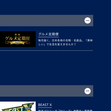
グルメ定期便
毎月届く、日本各地の名物・名産品。「美味
しい」で生活を変えませんか？
BEAST X
麻雀プロリーグ「Mリーグ」参戦中！最新情