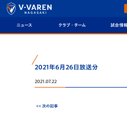
ニュース
クラブ・チーム
試合情
すべて
クラブプロフィール
試合日程/結果
トップチーム
フィロソフィー
試合情報
2021年6月26日放送分
クラブ
クラブ概要
順位表
2021.07.22
試合情報
エンブレム紹介
U-21 Jリーグ
ファンクラブ
選手プロフィール
フォトギャラ
<< 次の記事
チケット
スタッフプロフィール
スタジアムグ