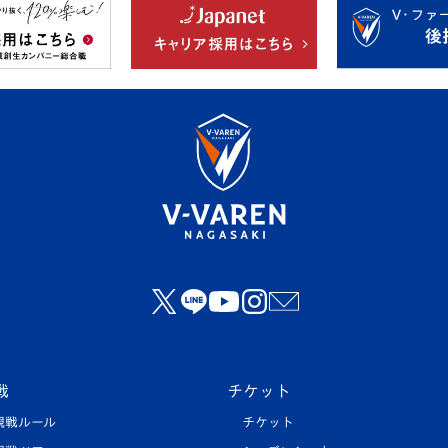
戦
チケット
観戦ルール
チケット