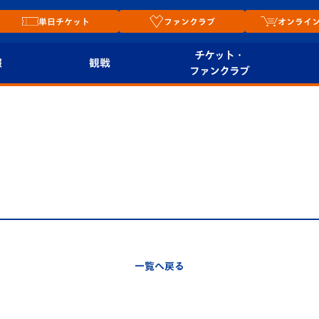
単日チケット
ファンクラブ
オンライ
チケット・
報
観戦
ファンクラブ
観戦ルール
チケット
オンラ
はじめての観戦ガイ
シーズンシート
2026
ド
ム
プレイヤーズスイート
Revive Team
店舗情
関連
V-LOVERS（ファン
スタジアムへのアク
クラブ）
セス
リー
一覧へ戻る
ヴィヴィくんの長崎
ルメ
おもてなしガイド