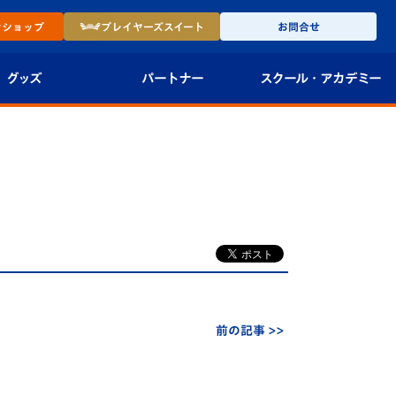
ン
ショップ
プレイヤーズ
スイート
お問合せ
グッズ
パートナー
スクール・
アカデミー
インショップ
パートナー企業一覧
アカデミー
-27ユニフォー
パートナー募集
U-18
法人限定 VIP BOX
U-15
報
U-12
スクール
前の記事 >>