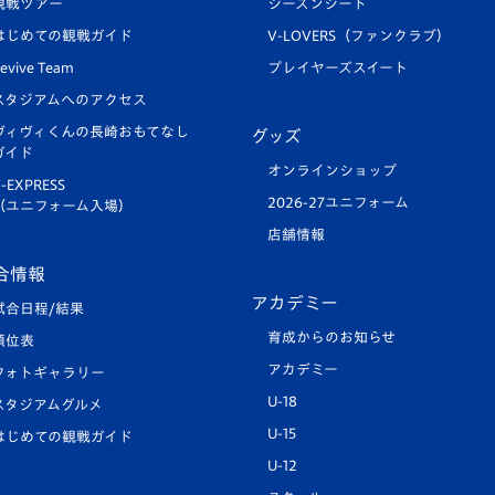
観戦ツアー
シーズンシート
はじめての観戦ガイド
V-LOVERS（ファンクラブ）
evive Team
プレイヤーズスイート
スタジアムへのアクセス
ヴィヴィくんの長崎おもてなし
グッズ
ガイド
オンラインショップ
-EXPRESS
2026-27ユニフォーム
（ユニフォーム入場）
店舗情報
合情報
アカデミー
試合日程/結果
育成からのお知らせ
順位表
アカデミー
フォトギャラリー
U-18
スタジアムグルメ
U-15
はじめての観戦ガイド
U-12