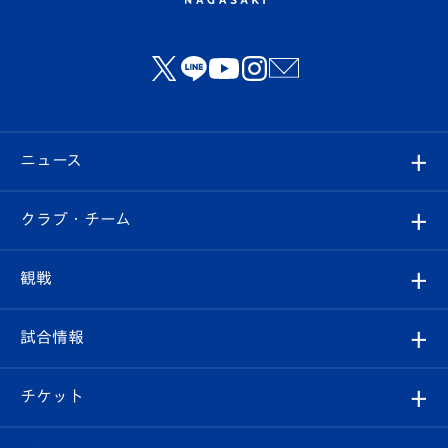
ニュース
すべて
クラブ・チーム
トップチーム
クラブプロフィール
観戦
クラブ
フィロソフィー
観戦ルール
試合情報
試合情報
クラブ概要
観戦ツアー
試合日程/結果
チケット
ファンクラブ
エンブレム紹介
はじめての観戦ガイド
順位表