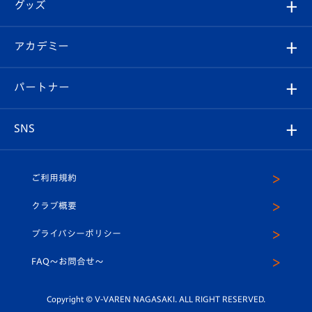
チケット
グッズ
チケット
選手プロフィール
Revive Team
フォトギャラリー
シーズンシート
オンラインショップ
アカデミー
イベント
スタッフプロフィール
スタジアムへのアクセス
スタジアムグルメ
V-LOVERS（ファンクラブ）
2026-27ユニフォーム
メディア
育成からのお知らせ
パートナー
マスコット紹介
ヴィヴィくんの長崎おもてなしガイド
はじめての観戦ガイド
プレイヤーズスイート
店舗情報
グッズ
アカデミー
チームスケジュール
V-EXPRESS
パートナー企業一覧
SNS
（ユニフォーム入場）
ホームタウン
U-18
クラブハウス（練習場）
パートナー募集
公式Twitter
ご利用規約
アカデミー
U-15
応援メディア
法人限定 VIP BOX
ヴィヴィくんインスタグラム
クラブ概要
スクール
U-12
メディア出演情報
プライバシーポリシー
公式LINE＠
スクール
FAQ〜お問合せ〜
平和祈念活動
Youtube公式チャンネル
ホームタウン活動
Copyright © V-VAREN NAGASAKI. ALL RIGHT RESERVED.