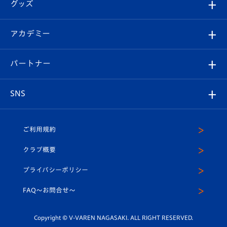
チケット
グッズ
チケット
選手プロフィール
Revive Team
フォトギャラリー
シーズンシート
オンラインショップ
アカデミー
イベント
スタッフプロフィール
スタジアムへのアクセス
スタジアムグルメ
V-LOVERS（ファンクラブ）
2026-27ユニフォーム
メディア
育成からのお知らせ
パートナー
マスコット紹介
ヴィヴィくんの長崎おもてなしガイド
はじめての観戦ガイド
プレイヤーズスイート
店舗情報
グッズ
アカデミー
チームスケジュール
V-EXPRESS
パートナー企業一覧
SNS
（ユニフォーム入場）
ホームタウン
U-18
クラブハウス（練習場）
パートナー募集
公式Twitter
ご利用規約
アカデミー
U-15
応援メディア
法人限定 VIP BOX
ヴィヴィくんインスタグラム
クラブ概要
スクール
U-12
メディア出演情報
プライバシーポリシー
公式LINE＠
スクール
FAQ〜お問合せ〜
平和祈念活動
Youtube公式チャンネル
ホームタウン活動
Copyright © V-VAREN NAGASAKI. ALL RIGHT RESERVED.