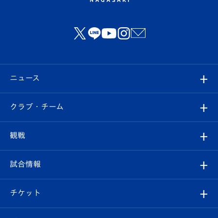
ニュース
すべて
クラブ・チーム
トップチーム
クラブプロフィール
観戦
クラブ
フィロソフィー
観戦ルール
試合情報
試合情報
クラブ概要
観戦ツアー
試合日程/結果
チケット
ファンクラブ
エンブレム紹介
はじめての観戦ガイド
順位表