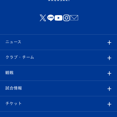
ニュース
すべて
クラブ・チーム
トップチーム
クラブプロフィール
観戦
クラブ
フィロソフィー
観戦ルール
試合情報
試合情報
クラブ概要
観戦ツアー
試合日程/結果
チケット
ファンクラブ
エンブレム紹介
はじめての観戦ガイド
順位表