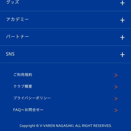
チケット
グッズ
チケット
選手プロフィール
Revive Team
フォトギャラリー
シーズンシート
オンラインショップ
アカデミー
イベント
スタッフプロフィール
スタジアムへのアクセス
スタジアムグルメ
V-LOVERS（ファンクラブ）
2026-27ユニフォーム
メディア
育成からのお知らせ
パートナー
マスコット紹介
ヴィヴィくんの長崎おもてなしガイド
はじめての観戦ガイド
プレイヤーズスイート
店舗情報
グッズ
アカデミー
チームスケジュール
V-EXPRESS
パートナー企業一覧
SNS
（ユニフォーム入場）
ホームタウン
U-18
クラブハウス（練習場）
パートナー募集
公式Twitter
ご利用規約
アカデミー
U-15
応援メディア
法人限定 VIP BOX
ヴィヴィくんインスタグラム
クラブ概要
スクール
U-12
メディア出演情報
プライバシーポリシー
公式LINE＠
スクール
FAQ〜お問合せ〜
平和祈念活動
Youtube公式チャンネル
ホームタウン活動
Copyright © V-VAREN NAGASAKI. ALL RIGHT RESERVED.