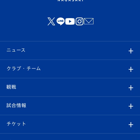
ニュース
すべて
クラブ・チーム
トップチーム
クラブプロフィール
観戦
クラブ
フィロソフィー
観戦ルール
試合情報
試合情報
クラブ概要
観戦ツアー
試合日程/結果
チケット
ファンクラブ
エンブレム紹介
はじめての観戦ガイド
順位表