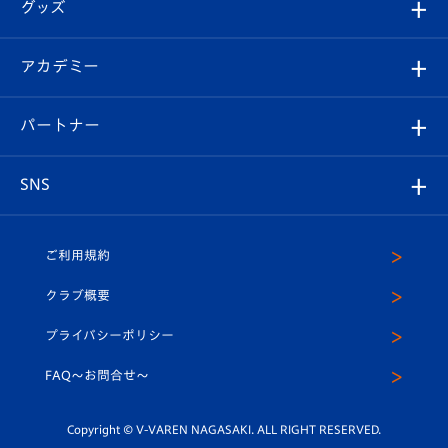
チケット
グッズ
チケット
選手プロフィール
Revive Team
フォトギャラリー
シーズンシート
オンラインショップ
アカデミー
イベント
スタッフプロフィール
スタジアムへのアクセス
スタジアムグルメ
V-LOVERS（ファンクラブ）
2026-27ユニフォーム
メディア
育成からのお知らせ
パートナー
マスコット紹介
ヴィヴィくんの長崎おもてなしガイド
はじめての観戦ガイド
プレイヤーズスイート
店舗情報
グッズ
アカデミー
チームスケジュール
V-EXPRESS
パートナー企業一覧
SNS
（ユニフォーム入場）
ホームタウン
U-18
クラブハウス（練習場）
パートナー募集
公式Twitter
ご利用規約
アカデミー
U-15
応援メディア
法人限定 VIP BOX
ヴィヴィくんインスタグラム
クラブ概要
スクール
U-12
メディア出演情報
プライバシーポリシー
公式LINE＠
スクール
FAQ〜お問合せ〜
平和祈念活動
Youtube公式チャンネル
ホームタウン活動
Copyright © V-VAREN NAGASAKI. ALL RIGHT RESERVED.