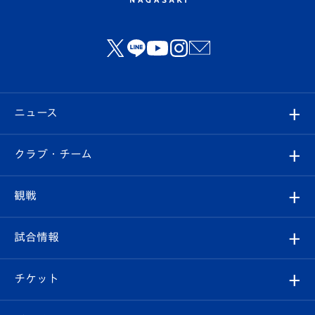
ニュース
すべて
クラブ・チーム
トップチーム
クラブプロフィール
観戦
クラブ
フィロソフィー
観戦ルール
試合情報
試合情報
クラブ概要
観戦ツアー
試合日程/結果
チケット
ファンクラブ
エンブレム紹介
はじめての観戦ガイド
順位表