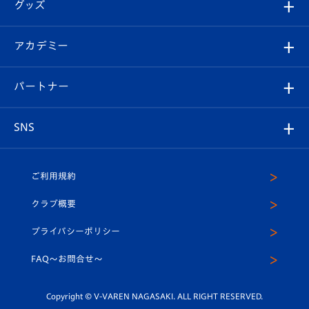
チケット
グッズ
チケット
選手プロフィール
Revive Team
フォトギャラリー
シーズンシート
オンラインショップ
アカデミー
イベント
スタッフプロフィール
スタジアムへのアクセス
スタジアムグルメ
V-LOVERS（ファンクラブ）
2026-27ユニフォーム
メディア
育成からのお知らせ
パートナー
マスコット紹介
ヴィヴィくんの長崎おもてなしガイド
はじめての観戦ガイド
プレイヤーズスイート
店舗情報
グッズ
アカデミー
チームスケジュール
V-EXPRESS
パートナー企業一覧
SNS
（ユニフォーム入場）
ホームタウン
U-18
クラブハウス（練習場）
パートナー募集
公式Twitter
ご利用規約
アカデミー
U-15
応援メディア
法人限定 VIP BOX
ヴィヴィくんインスタグラム
クラブ概要
スクール
U-12
メディア出演情報
プライバシーポリシー
公式LINE＠
スクール
FAQ〜お問合せ〜
平和祈念活動
Youtube公式チャンネル
ホームタウン活動
Copyright © V-VAREN NAGASAKI. ALL RIGHT RESERVED.