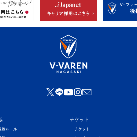
戦
チケット
観戦ルール
チケット