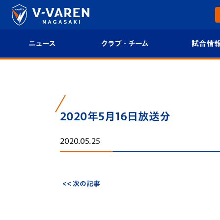
ニュース
クラブ・チーム
試合情
すべて
クラブプロフィール
試合日程/結果
トップチーム
フィロソフィー
試合情報
2020年5月16日放送分
クラブ
クラブ概要
順位表
2020.05.25
試合情報
エンブレム紹介
U-21 Jリーグ
ファンクラブ
選手プロフィール
フォトギャラ
<< 次の記事
チケット
スタッフプロフィール
スタジアムグ