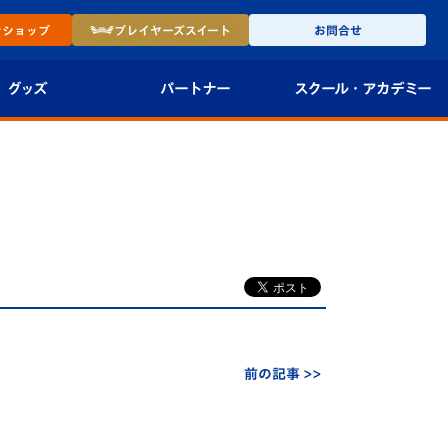
ン
ショップ
プレイヤーズ
スイート
お問合せ
グッズ
パートナー
スクール・
アカデミー
インショップ
パートナー企業一覧
アカデミー
-27ユニフォー
パートナー募集
U-18
法人限定 VIP BOX
U-15
報
U-12
スクール
前の記事 >>