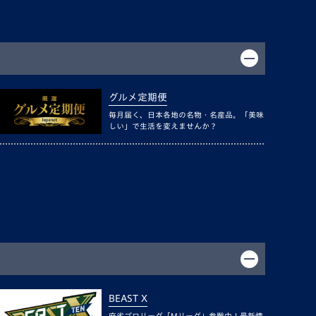
グルメ定期便
毎月届く、日本各地の名物・名産品。「美味
しい」で生活を変えませんか？
BEAST X
麻雀プロリーグ「Mリーグ」参戦中！最新情