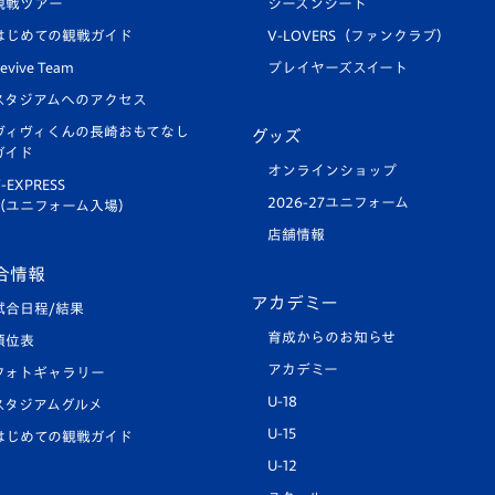
観戦ツアー
シーズンシート
はじめての観戦ガイド
V-LOVERS（ファンクラブ）
evive Team
プレイヤーズスイート
スタジアムへのアクセス
ヴィヴィくんの長崎おもてなし
グッズ
ガイド
オンラインショップ
-EXPRESS
2026-27ユニフォーム
（ユニフォーム入場）
店舗情報
合情報
アカデミー
試合日程/結果
育成からのお知らせ
順位表
アカデミー
フォトギャラリー
U-18
スタジアムグルメ
U-15
はじめての観戦ガイド
U-12