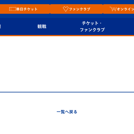
単日チケット
ファンクラブ
オンライ
チケット・
報
観戦
ファンクラブ
観戦ルール
チケット
オンラ
はじめての観戦ガイ
シーズンシート
2026
ド
ム
プレイヤーズスイート
Revive Team
店舗情
関連
V-LOVERS（ファン
スタジアムへのアク
クラブ）
セス
リー
一覧へ戻る
ヴィヴィくんの長崎
ルメ
おもてなしガイド