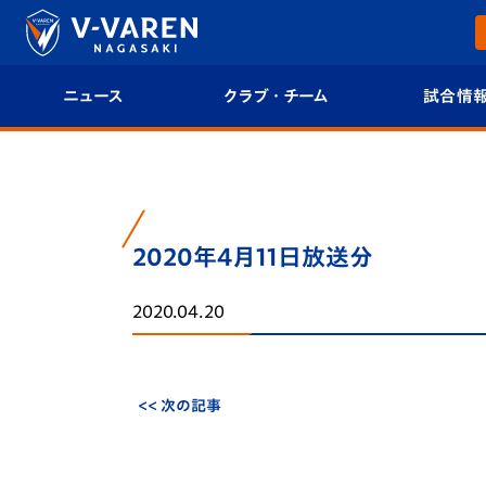
ニュース
クラブ・チーム
試合情
すべて
クラブプロフィール
試合日程/結果
トップチーム
フィロソフィー
試合情報
2020年4月11日放送分
クラブ
クラブ概要
順位表
2020.04.20
試合情報
エンブレム紹介
U-21 Jリーグ
ファンクラブ
選手プロフィール
フォトギャラ
<< 次の記事
チケット
スタッフプロフィール
スタジアムグ