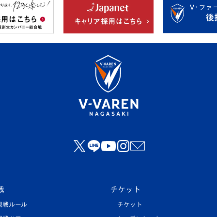
戦
チケット
観戦ルール
チケット