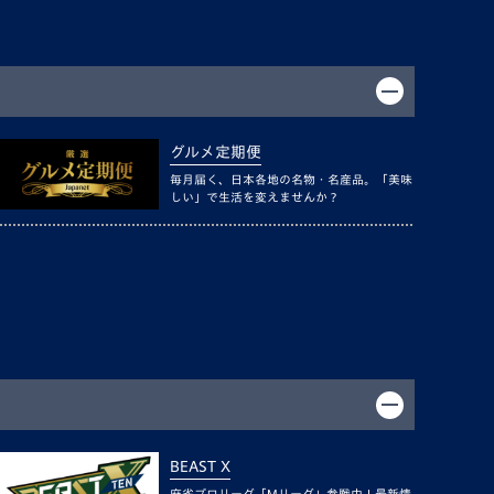
グルメ定期便
毎月届く、日本各地の名物・名産品。「美味
しい」で生活を変えませんか？
BEAST X
麻雀プロリーグ「Mリーグ」参戦中！最新情