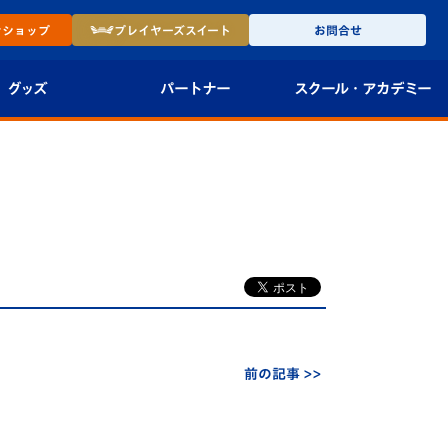
ン
ショップ
プレイヤーズ
スイート
お問合せ
グッズ
パートナー
スクール・
アカデミー
インショップ
パートナー企業一覧
アカデミー
-27ユニフォー
パートナー募集
U-18
法人限定 VIP BOX
U-15
報
U-12
スクール
前の記事 >>