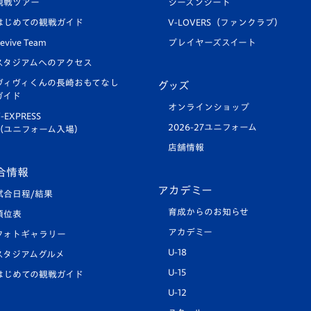
観戦ツアー
シーズンシート
はじめての観戦ガイド
V-LOVERS（ファンクラブ）
evive Team
プレイヤーズスイート
スタジアムへのアクセス
ヴィヴィくんの長崎おもてなし
グッズ
ガイド
オンラインショップ
-EXPRESS
2026-27ユニフォーム
（ユニフォーム入場）
店舗情報
合情報
アカデミー
試合日程/結果
育成からのお知らせ
順位表
アカデミー
フォトギャラリー
U-18
スタジアムグルメ
U-15
はじめての観戦ガイド
U-12