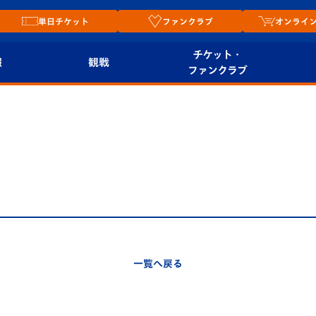
単日チケット
ファンクラブ
オンライ
チケット・
報
観戦
ファンクラブ
観戦ルール
チケット
オンラ
はじめての観戦ガイ
シーズンシート
2026
ド
ム
プレイヤーズスイート
Revive Team
店舗情
関連
V-LOVERS（ファン
スタジアムへのアク
クラブ）
セス
リー
一覧へ戻る
ヴィヴィくんの長崎
ルメ
おもてなしガイド