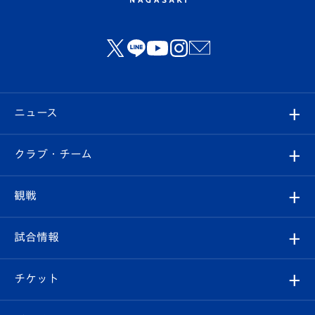
ニュース
すべて
クラブ・チーム
トップチーム
クラブプロフィール
観戦
クラブ
フィロソフィー
観戦ルール
試合情報
試合情報
クラブ概要
観戦ツアー
試合日程/結果
チケット
ファンクラブ
エンブレム紹介
はじめての観戦ガイド
順位表