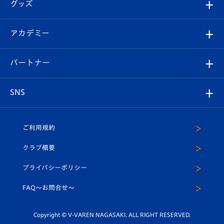
チケット
グッズ
チケット
選手プロフィール
Revive Team
フォトギャラリー
シーズンシート
オンラインショップ
アカデミー
イベント
スタッフプロフィール
スタジアムへのアクセス
スタジアムグルメ
V-LOVERS（ファンクラブ）
2026-27ユニフォーム
メディア
育成からのお知らせ
パートナー
マスコット紹介
ヴィヴィくんの長崎おもてなしガイド
はじめての観戦ガイド
プレイヤーズスイート
店舗情報
グッズ
アカデミー
チームスケジュール
V-EXPRESS
パートナー企業一覧
SNS
（ユニフォーム入場）
ホームタウン
U-18
クラブハウス（練習場）
パートナー募集
公式Twitter
ご利用規約
アカデミー
U-15
応援メディア
法人限定 VIP BOX
ヴィヴィくんインスタグラム
クラブ概要
スクール
U-12
メディア出演情報
プライバシーポリシー
公式LINE＠
スクール
FAQ〜お問合せ〜
平和祈念活動
Youtube公式チャンネル
ホームタウン活動
Copyright © V-VAREN NAGASAKI. ALL RIGHT RESERVED.