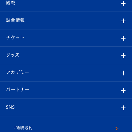
クラブプロフィール
観戦
クラブ
フィロソフィー
観戦ルール
試合情報
試合情報
クラブ概要
観戦ツアー
試合日程/結果
チケット
ファンクラブ
エンブレム紹介
はじめての観戦ガイド
順位表
チケット
グッズ
チケット
選手プロフィール
Revive Team
フォトギャラリー
シーズンシート
オンラインショップ
アカデミー
イベント
スタッフプロフィール
スタジアムへのアクセス
スタジアムグルメ
V-LOVERS（ファンクラブ）
2026-27ユニフォーム
メディア
育成からのお知らせ
パートナー
マスコット紹介
ヴィヴィくんの長崎おもてなしガイド
はじめての観戦ガイド
プレイヤーズスイート
店舗情報
グッズ
アカデミー
チームスケジュール
V-EXPRESS
パートナー企業一覧
SNS
（ユニフォーム入場）
ホームタウン
U-18
クラブハウス（練習場）
パートナー募集
公式Twitter
ご利用規約
アカデミー