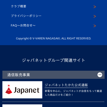
U-15
応援メディア
法人限定 VIP BOX
ヴィヴィくんインスタグラム
クラブ概要
スクール
U-12
メディア出演情報
プライバシーポリシー
公式LINE＠
スクール
FAQ〜お問合せ〜
平和祈念活動
Youtube公式チャンネル
ホームタウン活動
Copyright © V-VAREN NAGASAKI. ALL RIGHT RESERVED.
ジャパネットグループ関連サイト
通信販売事業
ジャパネットたかた公式通販
家電を中心に、ジャパネットが自信をもって厳選
した商品だけをご紹介！