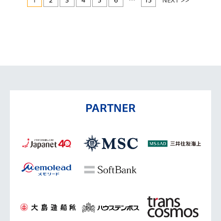
1
2
3
4
5
6
…
15
NEXT >>
PARTNER