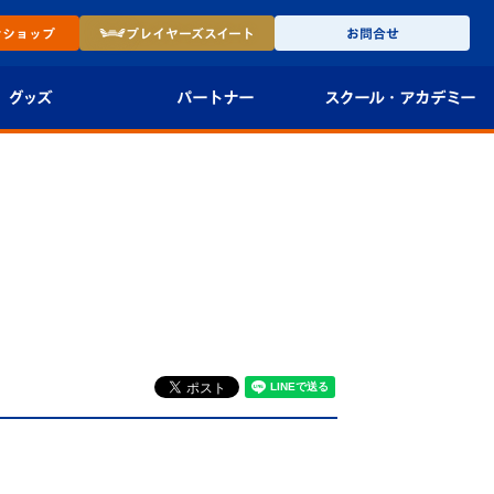
ン
ショップ
プレイヤーズ
スイート
お問合せ
グッズ
パートナー
スクール・
アカデミー
インショップ
パートナー企業一覧
アカデミー
-27ユニフォー
パートナー募集
U-18
法人限定 VIP BOX
U-15
報
U-12
スクール