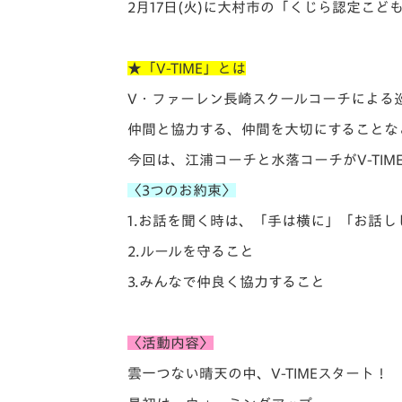
イベント
マスコット紹介
2月17日(火)に大村市の「くじら認定こども
メディア
チームスケジュール
★「V-TIME」とは
グッズ
クラブハウス（練習
V・ファーレン長崎スクールコーチによる
場）
仲間と協力する、仲間を大切にすることな
ホームタウン
応援メディア
今回は、江浦コーチと水落コーチがV-TIM
アカデミー
〈3つのお約束〉
平和祈念活動
1.お話を聞く時は、「手は横に」「
お話し
スクール
ホームタウン活動
2.ルールを守ること
3.みんなで仲良く協力すること
〈活動内容〉
雲一つない晴天の中、V-TIMEスタート！