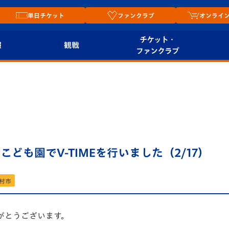
単日チケット
ファンクラブ
オンライ
チケット・
報
観戦
ファンクラブ
観戦ルール
チケット
オンラ
はじめての観戦ガイ
シーズンシート
2026
ド
ム
プレイヤーズスイート
Revive Team
店舗情
ども園でV-TIMEを行いました（2/17）
関連
V-LOVERS（ファン
スタジアムへのアク
クラブ）
セス
リー
村市
ヴィヴィくんの長崎
ルメ
おもてなしガイド
がとうございます。