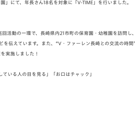
園」にて、年長さん18名を対象に「V-TIME」
を行いました。
V-EXPRESS（ユニフ
ォーム入場）
巡回活動の一環で、
長崎県内21市町の保育園・幼稚園を訪問し
どを伝えています。
また、“V・ファーレン長崎との交流の時間
Eを実施しました！
している人の目を見る」「お口はチャック」