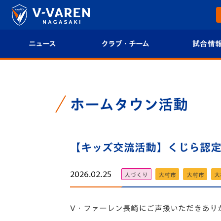
ニュース
クラブ・チーム
試合情
すべて
クラブプロフィール
試合日程/結果
トップチーム
フィロソフィー
試合情報
ホームタウン活動
クラブ
クラブ概要
順位表
試合情報
【キッズ交流活動】くじら認定こ
エンブレム紹介
U-21 Jリーグ
ファンクラブ
選手プロフィール
フォトギャラ
2026.02.25
人づくり
大村市
大村市
大
チケット
スタッフプロフィール
スタジアムグ
V・
ファーレン長崎にご声援いただきあり