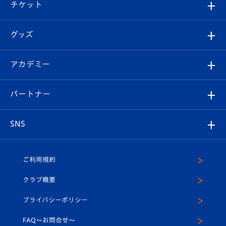
試合日程/結果
チケット
ファンクラブ
エンブレム紹介
はじめての観戦ガイド
順位表
チケット
グッズ
チケット
選手プロフィール
Revive Team
フォトギャラリー
シーズンシート
オンラインショップ
アカデミー
イベント
スタッフプロフィール
スタジアムへのアクセス
スタジアムグルメ
V-LOVERS（ファンクラブ）
2026-27ユニフォーム
メディア
育成からのお知らせ
パートナー
マスコット紹介
ヴィヴィくんの長崎おもてなしガイド
はじめての観戦ガイド
プレイヤーズスイート
店舗情報
グッズ
アカデミー
チームスケジュール
V-EXPRESS
パートナー企業一覧
SNS
（ユニフォーム入場）
ホームタウン
U-18
クラブハウス（練習場）
パートナー募集
公式Twitter
ご利用規約
アカデミー
U-15
応援メディア
法人限定 VIP BOX
ヴィヴィくんインスタグラム
クラブ概要
スクール
U-12
メディア出演情報
プライバシーポリシー
公式LINE＠
スクール
FAQ〜お問合せ〜
平和祈念活動