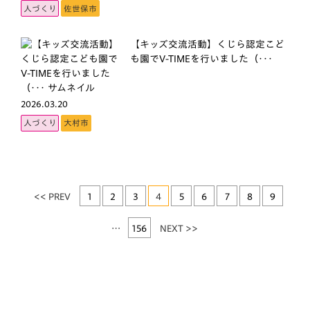
人づくり
佐世保市
【キッズ交流活動】くじら認定こど
も園でV-TIMEを行いました（･･･
2026.03.20
人づくり
大村市
<< PREV
1
2
3
4
5
6
7
8
9
…
156
NEXT >>