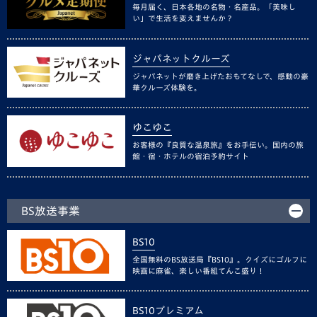
毎月届く、日本各地の名物・名産品。「美味し
い」で生活を変えませんか？
ジャパネットクルーズ
ジャパネットが磨き上げたおもてなしで、感動の豪
華クルーズ体験を。
ゆこゆこ
お客様の『良質な温泉旅』をお手伝い。国内の旅
館・宿・ホテルの宿泊予約サイト
BS放送事業
BS10
全国無料のBS放送局『BS10』。クイズにゴルフに
映画に麻雀、楽しい番組てんこ盛り！
BS10プレミアム