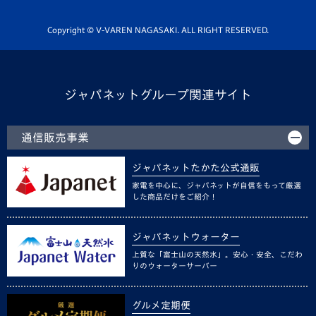
Youtube公式チャンネル
ホームタウン活動
Copyright © V-VAREN NAGASAKI. ALL RIGHT RESERVED.
ジャパネットグループ関連サイト
通信販売事業
ジャパネットたかた公式通販
家電を中心に、ジャパネットが自信をもって厳選
した商品だけをご紹介！
ジャパネットウォーター
上質な「富士山の天然水」。安心・安全、こだわ
りのウォーターサーバー
グルメ定期便