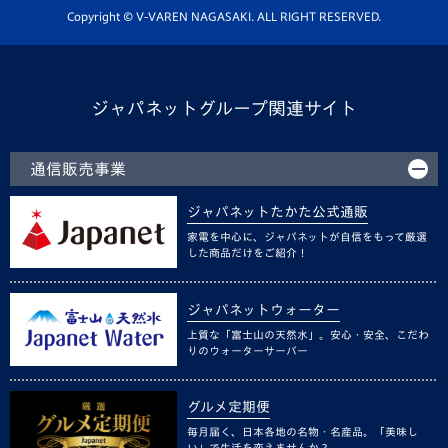
ホームタウン活動
Copyright © V-VAREN NAGASAKI. ALL RIGHT RESERVED.
ジャパネットグループ関連サイト
通信販売事業
ジャパネットたかた公式通販
家電を中心に、ジャパネットが自信をもって厳選
した商品だけをご紹介！
ジャパネットウォーター
上質な「富士山の天然水」。安心・安全、こだわ
りのウォーターサーバー
グルメ定期便
毎月届く、日本各地の名物・名産品。「美味し
い」で生活を変えませんか？