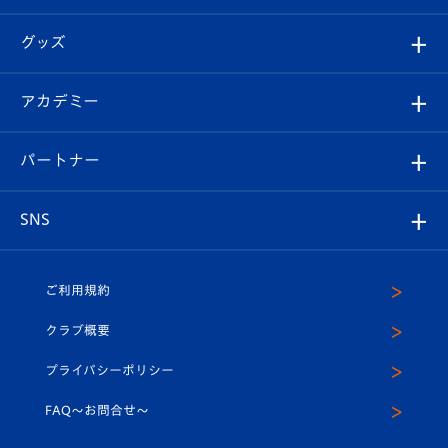
ファンクラブ
エンブレム紹介
はじめての観戦ガイド
順位表
チケット
グッズ
チケット
選手プロフィール
Revive Team
フォトギャラリー
シーズンシート
オンラインショップ
アカデミー
イベント
スタッフプロフィール
スタジアムへのアクセス
スタジアムグルメ
V-LOVERS（ファンクラブ）
2026-27ユニフォーム
メディア
育成からのお知らせ
パートナー
マスコット紹介
ヴィヴィくんの長崎おもてなしガイド
はじめての観戦ガイド
プレイヤーズスイート
店舗情報
グッズ
アカデミー
チームスケジュール
V-EXPRESS
パートナー企業一覧
SNS
（ユニフォーム入場）
ホームタウン
U-18
クラブハウス（練習場）
パートナー募集
公式Twitter
ご利用規約
アカデミー
U-15
応援メディア
法人限定 VIP BOX
ヴィヴィくんインスタグラム
クラブ概要
スクール
U-12
メディア出演情報
プライバシーポリシー
公式LINE＠
スクール
FAQ〜お問合せ〜
平和祈念活動
Youtube公式チャンネル