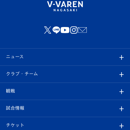
ニュース
すべて
クラブ・チーム
トップチーム
クラブプロフィール
観戦
クラブ
フィロソフィー
観戦ルール
試合情報
試合情報
クラブ概要
観戦ツアー
試合日程/結果
チケット