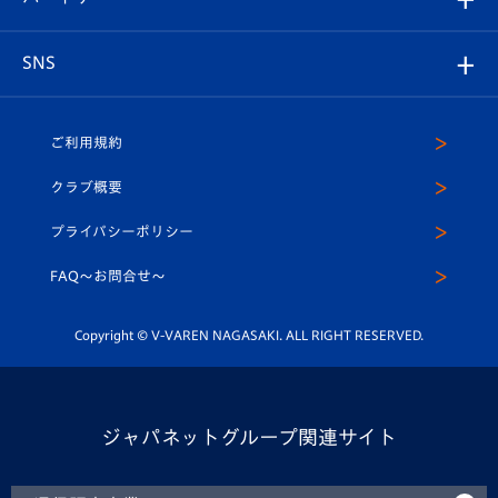
ヴィヴィくんの長崎おもてなしガイド
はじめての観戦ガイド
プレイヤーズスイート
店舗情報
グッズ
アカデミー
チームスケジュール
V-EXPRESS
パートナー企業一覧
SNS
（ユニフォーム入場）
ホームタウン
U-18
クラブハウス（練習場）
パートナー募集
公式Twitter
ご利用規約
アカデミー
U-15
応援メディア
法人限定 VIP BOX
ヴィヴィくんインスタグラム
クラブ概要
スクール
U-12
メディア出演情報
プライバシーポリシー
公式LINE＠
スクール
FAQ〜お問合せ〜
平和祈念活動
Youtube公式チャンネル
ホームタウン活動
Copyright © V-VAREN NAGASAKI. ALL RIGHT RESERVED.
ジャパネットグループ関連サイト