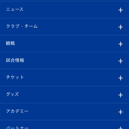
ニュース
すべて
クラブ・チーム
トップチーム
クラブプロフィール
観戦
クラブ
フィロソフィー
観戦ルール
試合情報
試合情報
クラブ概要
観戦ツアー
試合日程/結果
チケット
ファンクラブ
エンブレム紹介
はじめての観戦ガイド
順位表
チケット
グッズ
チケット
選手プロフィール
Revive Team
フォトギャラリー
シーズンシート
オンラインショップ
アカデミー
イベント
スタッフプロフィール
スタジアムへのアクセス
スタジアムグルメ
V-LOVERS（ファンクラブ）
2026-27ユニフォーム
メディア
育成からのお知らせ
パートナー
マスコット紹介