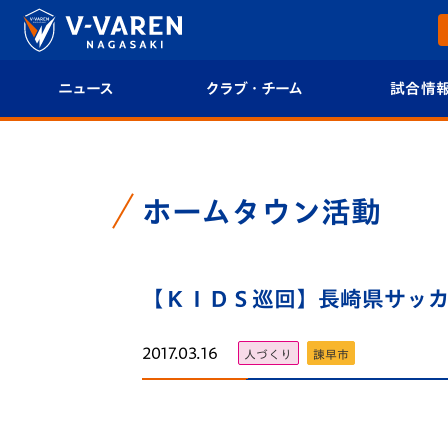
ニュース
クラブ・チーム
試合情
すべて
クラブプロフィール
試合日程/結果
トップチーム
フィロソフィー
試合情報
ホームタウン活動
クラブ
クラブ概要
順位表
試合情報
【ＫＩＤＳ巡回】長崎県サッ
エンブレム紹介
U-21 Jリーグ
ファンクラブ
選手プロフィール
フォトギャラ
2017.03.16
人づくり
諫早市
チケット
スタッフプロフィール
スタジアムグ