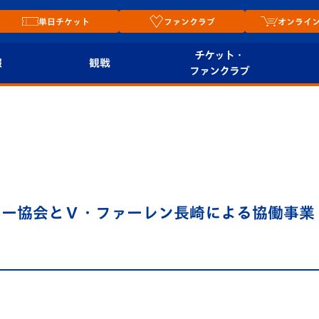
単日チケット
ファンクラブ
オンライ
チケット・
報
観戦
ファンクラブ
観戦ルール
チケット
オンラ
はじめての観戦ガイ
シーズンシート
2026
ド
ム
プレイヤーズスイート
Revive Team
店舗情
カー協会とＶ・ファーレン長崎による協働事業
関連
V-LOVERS（ファン
スタジアムへのアク
クラブ）
セス
リー
ヴィヴィくんの長崎
ルメ
おもてなしガイド