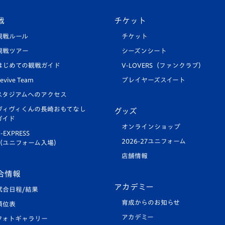
戦
チケット
観戦ルール
チケット
観戦ツアー
シーズンシート
はじめての観戦ガイド
V-LOVERS（ファンクラブ）
evive Team
プレイヤーズスイート
スタジアムへのアクセス
ヴィヴィくんの長崎おもてなし
グッズ
ガイド
オンラインショップ
-EXPRESS
2026-27ユニフォーム
（ユニフォーム入場）
店舗情報
合情報
アカデミー
試合日程/結果
育成からのお知らせ
順位表
アカデミー
フォトギャラリー