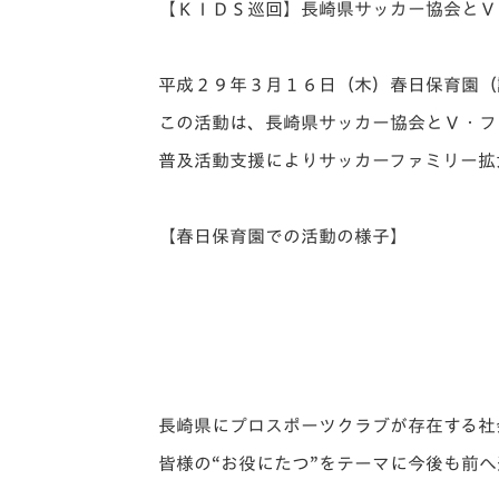
イベント
マスコット紹介
【ＫＩＤＳ巡回】長崎県サッカー協会とＶ
メディア
チームスケジュール
平成２９年３月１６日（木）春日保育園（
グッズ
クラブハウス（練習
この活動は、長崎県サッカー協会とＶ・フ
場）
普及活動支援によりサッカーファミリー拡
ホームタウン
応援メディア
アカデミー
【春日保育園での活動の様子】
平和祈念活動
スクール
ホームタウン活動
長崎県にプロスポーツクラブが存在する社
皆様の“お役にたつ”をテーマに今後も前