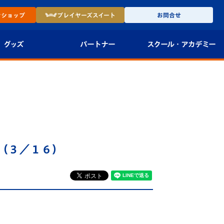
ン
ショップ
プレイヤーズ
スイート
お問合せ
グッズ
パートナー
スクール・
アカデミー
インショップ
パートナー企業一覧
アカデミー
-27ユニフォー
パートナー募集
U-18
法人限定 VIP BOX
U-15
報
（３／１６）
U-12
スクール