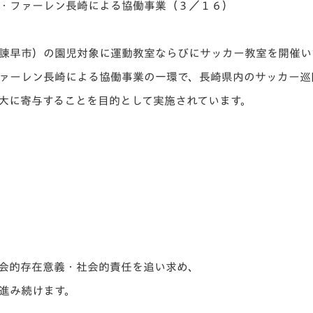
・ファーレン長崎による協働事業（３／１６）
V-EXPRESS（ユニフ
ォーム入場）
諫早市）の園児対象に運動教室ならびにサッカー教室を開催い
ァーレン長崎による協働事業の一環で、長崎県内のサッカー巡
大に寄与することを目的として実施されています。
会的存在意義・社会的責任を追い求め、
へ進み続けます。