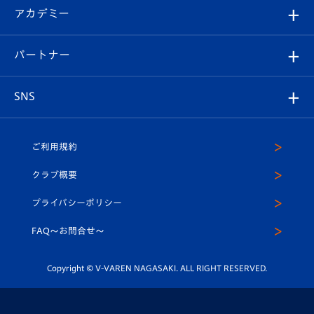
シーズンシート
オンラインショップ
アカデミー
イベント
スタッフプロフィール
スタジアムへのアクセス
スタジアムグルメ
V-LOVERS（ファンクラブ）
2026-27ユニフォーム
メディア
育成からのお知らせ
パートナー
マスコット紹介
ヴィヴィくんの長崎おもてなしガイド
はじめての観戦ガイド
プレイヤーズスイート
店舗情報
グッズ
アカデミー
チームスケジュール
V-EXPRESS
パートナー企業一覧
SNS
（ユニフォーム入場）
ホームタウン
U-18
クラブハウス（練習場）
パートナー募集
公式Twitter
ご利用規約
アカデミー
U-15
応援メディア
法人限定 VIP BOX
ヴィヴィくんインスタグラム
クラブ概要
スクール
U-12
メディア出演情報
プライバシーポリシー
公式LINE＠
スクール
FAQ〜お問合せ〜
平和祈念活動
Youtube公式チャンネル
ホームタウン活動
Copyright © V-VAREN NAGASAKI. ALL RIGHT RESERVED.