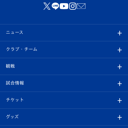
ニュース
すべて
クラブ・チーム
トップチーム
クラブプロフィール
観戦
クラブ
フィロソフィー
観戦ルール
試合情報
試合情報
クラブ概要
観戦ツアー
試合日程/結果
チケット
ファンクラブ
エンブレム紹介
はじめての観戦ガイド
順位表
チケット
グッズ
チケット
選手プロフィール
Revive Team
フォトギャラリー