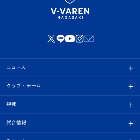
ニュース
すべて
クラブ・チーム
トップチーム
クラブプロフィール
観戦
クラブ
フィロソフィー
観戦ルール
試合情報
試合情報
クラブ概要
観戦ツアー
試合日程/結果