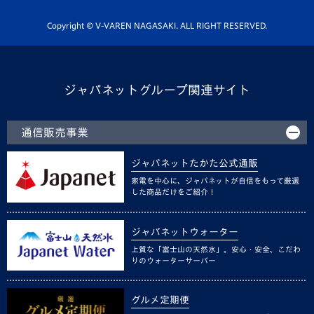
ホームタウン活動
Copyright © V-VAREN NAGASAKI. ALL RIGHT RESERVED.
ジャパネットグループ関連サイト
通信販売事業
ジャパネットたかた公式通販
家電を中心に、ジャパネットが自信をもって厳選
した商品だけをご紹介！
ジャパネットウォーター
上質な「富士山の天然水」。安心・安全、こだわ
りのウォーターサーバー
グルメ定期便