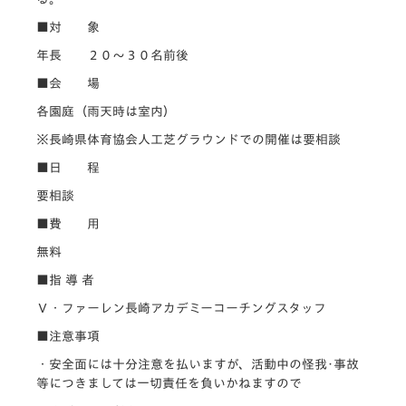
■対 象
年長 ２０～３０名前後
■会 場
各園庭（雨天時は室内）
※長崎県体育協会人工芝グラウンドでの開催は要相談
■日 程
要相談
■費 用
無料
■指 導 者
Ｖ・ファーレン長崎アカデミーコーチングスタッフ
■注意事項
・安全面には十分注意を払いますが、活動中の怪我･事故
等につきましては一切責任を負いかねますので