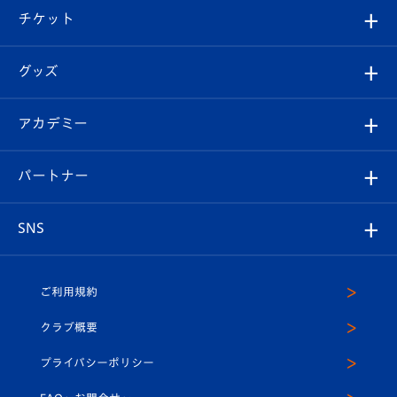
観戦ツアー
試合日程/結果
チケット
ファンクラブ
エンブレム紹介
はじめての観戦ガイド
順位表
チケット
グッズ
チケット
選手プロフィール
Revive Team
フォトギャラリー
シーズンシート
オンラインショップ
アカデミー
イベント
スタッフプロフィール
スタジアムへのアクセス
スタジアムグルメ
V-LOVERS（ファンクラブ）
2026-27ユニフォーム
メディア
育成からのお知らせ
パートナー
マスコット紹介
ヴィヴィくんの長崎おもてなしガイド
はじめての観戦ガイド
プレイヤーズスイート
店舗情報
グッズ
アカデミー
チームスケジュール
V-EXPRESS
パートナー企業一覧
SNS
（ユニフォーム入場）
ホームタウン
U-18
クラブハウス（練習場）
パートナー募集
公式Twitter
ご利用規約
アカデミー
U-15
応援メディア
法人限定 VIP BOX
ヴィヴィくんインスタグラム
クラブ概要
スクール
U-12
メディア出演情報
プライバシーポリシー
公式LINE＠
スクール