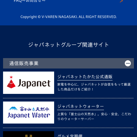
FAQ〜お問合せ〜
平和祈念活動
Youtube公式チャンネル
ホームタウン活動
Copyright © V-VAREN NAGASAKI. ALL RIGHT RESERVED.
ジャパネットグループ関連サイト
通信販売事業
ジャパネットたかた公式通販
家電を中心に、ジャパネットが自信をもって厳選
した商品だけをご紹介！
ジャパネットウォーター
上質な「富士山の天然水」。安心・安全、こだわ
りのウォーターサーバー
グルメ定期便