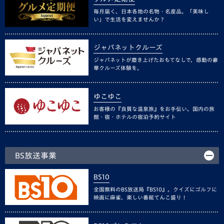
毎月届く、日本各地の名物・名産品。「美味し
い」で生活を変えませんか？
ジャパネットクルーズ
ジャパネットが磨き上げたおもてなしで、感動の豪
華クルーズ体験を。
ゆこゆこ
お客様の『良質な温泉旅』をお手伝い。国内の旅
館・宿・ホテルの宿泊予約サイト
BS放送事業
BS10
全国無料のBS放送局『BS10』。クイズにゴルフに
映画に麻雀、楽しい番組てんこ盛り！