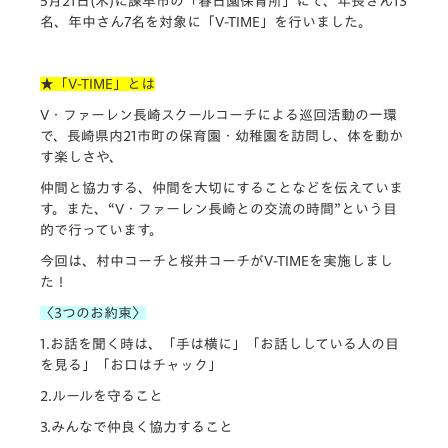
5月21日(木)に諫早市の「春日園保育所」にて、
年長さん13
名、年中さん7名を対象に「V-TIME」
を行いました。
★「V-TIME」とは
V・ファーレン長崎スクールコーチによる巡回活動の一環
で、
長崎県内21市町の保育園・幼稚園を訪問し、
体を動か
す楽しさや、
仲間と協力する、仲間を大切にすることなどを伝えていま
す。
また、“V・ファーレン長崎との交流の時間”
という目
的で行っています。
今回は、村中コーチと桜井コーチがV-TIMEを実施しまし
た！
〈3つのお約束〉
1.お話を聞く時は、「手は横に」「
お話ししている人の目
を見る」「お口はチャック」
2.ルールを守ること
3.みんなで仲良く協力すること