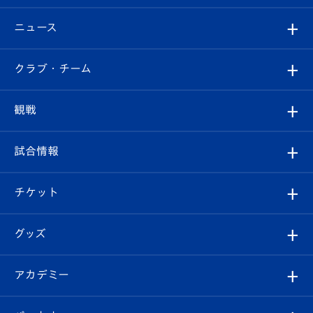
ニュース
すべて
クラブ・チーム
トップチーム
クラブプロフィール
観戦
クラブ
フィロソフィー
観戦ルール
試合情報
試合情報
クラブ概要
観戦ツアー
試合日程/結果
チケット
ファンクラブ
エンブレム紹介
はじめての観戦ガイド
順位表
チケット
グッズ
チケット
選手プロフィール
Revive Team
フォトギャラリー
シーズンシート
オンラインショップ
アカデミー
イベント
スタッフプロフィール
スタジアムへのアクセス
スタジアムグルメ
V-LOVERS（ファンクラブ）
2026-27ユニフォーム
メディア