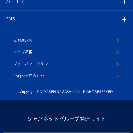
育成からのお知らせ
パートナー
マスコット紹介
ヴィヴィくんの長崎おもてなしガイド
はじめての観戦ガイド
プレイヤーズスイート
店舗情報
グッズ
アカデミー
チームスケジュール
V-EXPRESS
パートナー企業一覧
SNS
（ユニフォーム入場）
ホームタウン
U-18
クラブハウス（練習場）
パートナー募集
公式Twitter
ご利用規約
アカデミー
U-15
応援メディア
法人限定 VIP BOX
ヴィヴィくんインスタグラム
クラブ概要
スクール
U-12
メディア出演情報
プライバシーポリシー
公式LINE＠
スクール
FAQ〜お問合せ〜
平和祈念活動
Youtube公式チャンネル
ホームタウン活動
Copyright © V-VAREN NAGASAKI. ALL RIGHT RESERVED.
ジャパネットグループ関連サイト