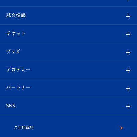
クラブ
フィロソフィー
観戦ルール
試合情報
試合情報
クラブ概要
観戦ツアー
試合日程/結果
チケット
ファンクラブ
エンブレム紹介
はじめての観戦ガイド
順位表
チケット
グッズ
チケット
選手プロフィール
Revive Team
フォトギャラリー
シーズンシート
オンラインショップ
アカデミー
イベント
スタッフプロフィール
スタジアムへのアクセス
スタジアムグルメ
V-LOVERS（ファンクラブ）
2026-27ユニフォーム
メディア
育成からのお知らせ
パートナー
マスコット紹介
ヴィヴィくんの長崎おもてなしガイド
はじめての観戦ガイド
プレイヤーズスイート
店舗情報
グッズ
アカデミー
チームスケジュール
V-EXPRESS
パートナー企業一覧
SNS
（ユニフォーム入場）
ホームタウン
U-18
クラブハウス（練習場）
パートナー募集
公式Twitter
ご利用規約
アカデミー
U-15
応援メディア
法人限定 VIP BOX