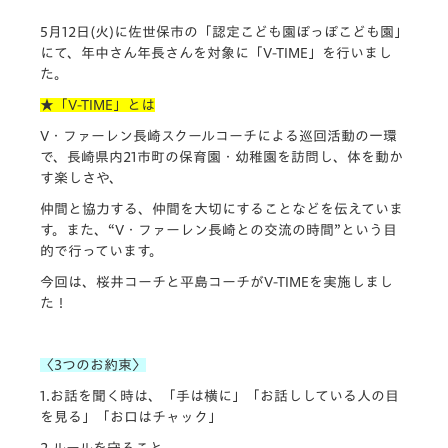
5月12日(火)に佐世保市の「認定こども園ぽっぽこども園」
にて、年中さん年長さんを対象に「V-TIME」
を行いまし
た。
★「V-TIME」とは
V・ファーレン長崎スクールコーチによる巡回活動の一環
で、
長崎県内21市町の保育園・幼稚園を訪問し、
体を動か
す楽しさや、
仲間と協力する、仲間を大切にすることなどを伝えていま
す。
また、“V・ファーレン長崎との交流の時間”
という目
的で行っています。
今回は、桜井コーチと平島コーチがV-TIMEを実施しまし
た！
〈3つのお約束〉
1.お話を聞く時は、「手は横に」「
お話ししている人の目
を見る」「お口はチャック」
2.ルールを守ること