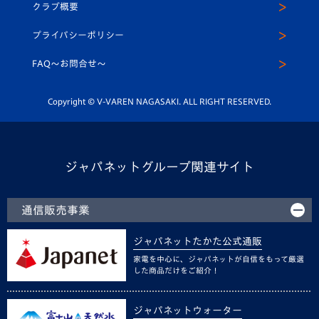
ヴィヴィくんインスタグラム
クラブ概要
スクール
U-12
メディア出演情報
プライバシーポリシー
公式LINE＠
スクール
FAQ〜お問合せ〜
平和祈念活動
Youtube公式チャンネル
ホームタウン活動
Copyright © V-VAREN NAGASAKI. ALL RIGHT RESERVED.
ジャパネットグループ関連サイト
通信販売事業
ジャパネットたかた公式通販
家電を中心に、ジャパネットが自信をもって厳選
した商品だけをご紹介！
ジャパネットウォーター