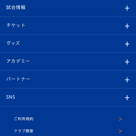
クラブ
フィロソフィー
観戦ルール
試合情報
試合情報
クラブ概要
観戦ツアー
試合日程/結果
チケット
ファンクラブ
エンブレム紹介
はじめての観戦ガイド
順位表
チケット
グッズ
チケット
選手プロフィール
Revive Team
フォトギャラリー
シーズンシート
オンラインショップ
アカデミー
イベント
スタッフプロフィール
スタジアムへのアクセス
スタジアムグルメ
V-LOVERS（ファンクラブ）
2026-27ユニフォーム
メディア
育成からのお知らせ
パートナー
マスコット紹介
ヴィヴィくんの長崎おもてなしガイド
はじめての観戦ガイド
プレイヤーズスイート
店舗情報
グッズ
アカデミー
チームスケジュール
V-EXPRESS
パートナー企業一覧
SNS
（ユニフォーム入場）
ホームタウン
U-18
クラブハウス（練習場）
パートナー募集
公式Twitter
ご利用規約
アカデミー
U-15
応援メディア
法人限定 VIP BOX
ヴィヴィくんインスタグラム
クラブ概要