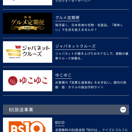
りのウォーターサーバー
グルメ定期便
毎月届く、日本各地の名物・名産品。「美味し
い」で生活を変えませんか？
ジャパネットクルーズ
ジャパネットが磨き上げたおもてなしで、感動の豪
華クルーズ体験を。
ゆこゆこ
お客様の『良質な温泉旅』をお手伝い。国内の旅
館・宿・ホテルの宿泊予約サイト
BS放送事業
BS10
全国無料のBS放送局『BS10』。クイズにゴルフに