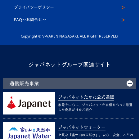
スクール
U-12
メディア出演情報
プライバシーポリシー
公式LINE＠
スクール
FAQ〜お問合せ〜
平和祈念活動
Youtube公式チャンネル
ホームタウン活動
Copyright © V-VAREN NAGASAKI. ALL RIGHT RESERVED.
ジャパネットグループ関連サイト
通信販売事業
ジャパネットたかた公式通販
家電を中心に、ジャパネットが自信をもって厳選
した商品だけをご紹介！
ジャパネットウォーター
上質な「富士山の天然水」。安心・安全、こだわ