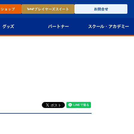
ン
ショップ
プレイヤーズ
スイート
お問合せ
グッズ
パートナー
スクール・
アカデミー
インショップ
パートナー企業一覧
アカデミー
-27ユニフォー
パートナー募集
U-18
法人限定 VIP BOX
U-15
報
）
U-12
スクール