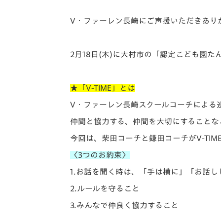
イベント
マスコット紹介
V・
ファーレン長崎にご声援いただきあり
メディア
チームスケジュール
グッズ
クラブハウス（練習
2月18日(木)に大村市の「認定こども園た
場）
ホームタウン
応援メディア
★「V-TIME」とは
アカデミー
V・ファーレン長崎スクールコーチによる
平和祈念活動
仲間と協力する、仲間を大切にすることな
スクール
ホームタウン活動
今回は、柴田コーチと鎌田コーチがV-TIM
〈3つのお約束〉
1.お話を聞く時は、「手は横に」「
お話し
2.ルールを守ること
3.みんなで仲良く協力すること