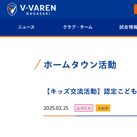
ニュース
クラブ・チーム
試合情
すべて
クラブプロフィール
試合日程/結果
トップチーム
フィロソフィー
試合情報
ホームタウン活動
クラブ
クラブ概要
順位表
試合情報
【キッズ交流活動】認定こども園
エンブレム紹介
U-21 Jリーグ
ファンクラブ
選手プロフィール
フォトギャラ
2025.02.25
人づくり
大村市
チケット
スタッフプロフィール
スタジアムグ