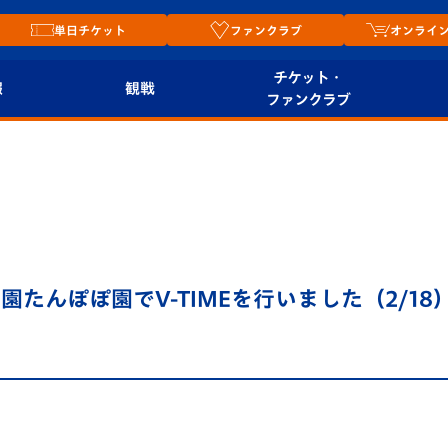
単日チケット
ファンクラブ
オンライ
チケット・
報
観戦
ファンクラブ
観戦ルール
チケット
オンラ
はじめての観戦ガイ
シーズンシート
2026
ド
ム
プレイヤーズスイート
Revive Team
店舗情
たんぽぽ園でV-TIMEを行いました（2/18
関連
V-LOVERS（ファン
スタジアムへのアク
クラブ）
セス
リー
ヴィヴィくんの長崎
ルメ
おもてなしガイド