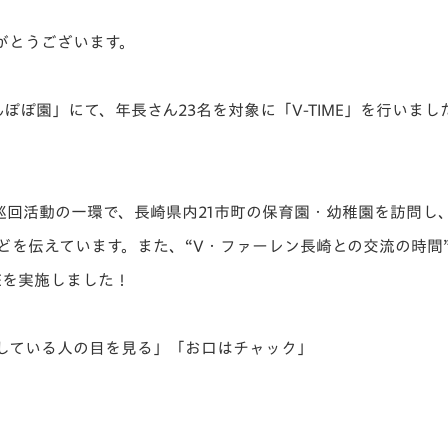
V-EXPRESS（ユニフ
ォーム入場）
がとうございます。
んぽぽ園」にて、
年長さん23名を対象に「V-TIME」
を行いまし
巡回活動の一環で、
長崎県内21市町の保育園・幼稚園を訪問し
どを伝えています。
また、“V・ファーレン長崎との交流の時間
Eを実施しました！
している人の目を見る」「お口はチャック」