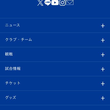
ニュース
すべて
クラブ・チーム
トップチーム
クラブプロフィール
観戦
クラブ
フィロソフィー
観戦ルール
試合情報
試合情報
クラブ概要
観戦ツアー
試合日程/結果
チケット
ファンクラブ
エンブレム紹介
はじめての観戦ガイド
順位表
チケット
グッズ
チケット
選手プロフィール
Revive Team
フォトギャラリー
シーズンシート