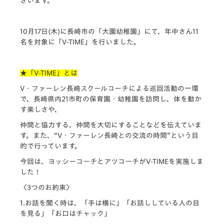
ざいます。
10月17日(木)に長崎市の「大園幼稚園」にて、年中さん11
名を対象に「V-TIME」
を行いました。
★「V-TIME」とは
V・ファーレン長崎スクールコーチによる巡回活動の一環
で、
長崎県内21市町の保育園・幼稚園を訪問し、
体を動か
す楽しさや、
仲間と協力する、仲間を大切にすることなどを伝えていま
す。
また、“V・ファーレン長崎との交流の時間”
という目
的で行っています。
今回は、ヨッシーコーチとアツコーチがV-TIMEを実施しま
した！
〈3つのお約束〉
1.お話を聞く時は、「手は横に」「
お話ししている人の目
を見る」「お口はチャック」