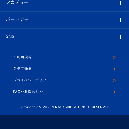
オンラインショップ
アカデミー
イベント
スタッフプロフィール
スタジアムへのアクセス
スタジアムグルメ
V-LOVERS（ファンクラブ）
2026-27ユニフォーム
メディア
育成からのお知らせ
パートナー
マスコット紹介
ヴィヴィくんの長崎おもてなしガイド
はじめての観戦ガイド
プレイヤーズスイート
店舗情報
グッズ
アカデミー
チームスケジュール
V-EXPRESS
パートナー企業一覧
SNS
（ユニフォーム入場）
ホームタウン
U-18
クラブハウス（練習場）
パートナー募集
公式Twitter
ご利用規約
アカデミー
U-15
応援メディア
法人限定 VIP BOX
ヴィヴィくんインスタグラム
クラブ概要
スクール
U-12
メディア出演情報
プライバシーポリシー
公式LINE＠
スクール
FAQ〜お問合せ〜
平和祈念活動
Youtube公式チャンネル
ホームタウン活動
Copyright © V-VAREN NAGASAKI. ALL RIGHT RESERVED.