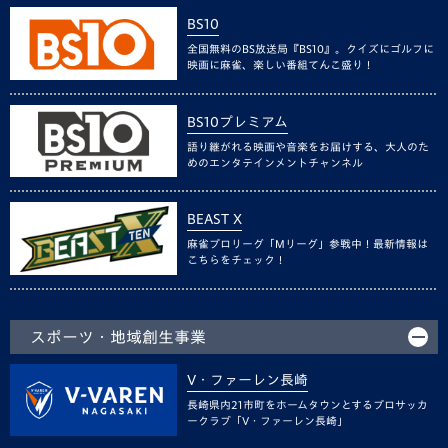
BS10
全国無料のBS放送局『BS10』。クイズにゴルフに
映画に麻雀、楽しい番組てんこ盛り！
BS10プレミアム
語り継がれる映画や音楽をお届けする、大人のた
めのエンタテインメントチャンネル
BEAST X
麻雀プロリーグ「Mリーグ」参戦中！最新情報は
こちらをチェック！
スポーツ・地域創生事業
V・ファーレン長崎
長崎県内21市町をホームタウンとするプロサッカ
ークラブ「V・ファーレン長崎」