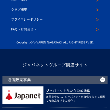
アカデミー
U-15
応援メディア
法人限定 VIP BOX
ヴィヴィくんインスタグラム
クラブ概要
スクール
U-12
メディア出演情報
プライバシーポリシー
公式LINE＠
スクール
FAQ〜お問合せ〜
平和祈念活動
Youtube公式チャンネル
ホームタウン活動
Copyright © V-VAREN NAGASAKI. ALL RIGHT RESERVED.
ジャパネットグループ関連サイト
通信販売事業
ジャパネットたかた公式通販
家電を中心に、ジャパネットが自信をもって厳選
した商品だけをご紹介！