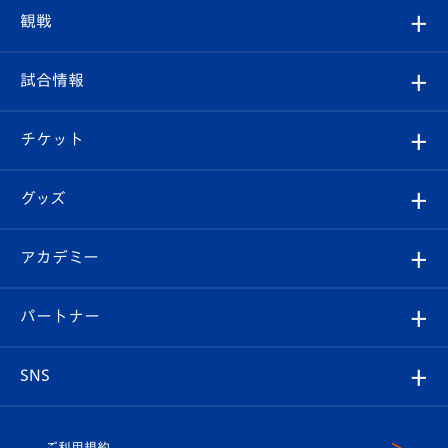
トップチーム
クラブプロフィール
観戦
クラブ
フィロソフィー
観戦ルール
試合情報
試合情報
クラブ概要
観戦ツアー
試合日程/結果
チケット
ファンクラブ
エンブレム紹介
はじめての観戦ガイド
順位表
チケット
グッズ
チケット
選手プロフィール
Revive Team
フォトギャラリー
シーズンシート
オンラインショップ
アカデミー
イベント
スタッフプロフィール
スタジアムへのアクセス
スタジアムグルメ
V-LOVERS（ファンクラブ）
2026-27ユニフォーム
メディア
育成からのお知らせ
パートナー
マスコット紹介
ヴィヴィくんの長崎おもてなしガイド
はじめての観戦ガイド
プレイヤーズスイート
店舗情報
グッズ
アカデミー
チームスケジュール
V-EXPRESS
パートナー企業一覧
SNS
（ユニフォーム入場）
ホームタウン
U-18
クラブハウス（練習場）
パートナー募集
公式Twitter
ご利用規約