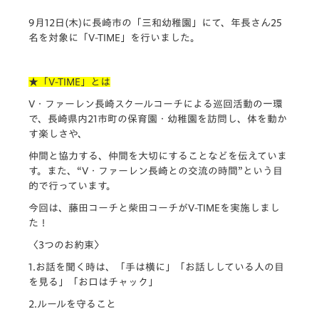
9月12日(木)に長崎市の「三和幼稚園」にて、
年長さん25
名を対象に「V-TIME」
を行いました。
★「V-TIME」とは
V・ファーレン長崎スクールコーチによる巡回活動の一環
で、
長崎県内21市町の保育園・幼稚園を訪問し、
体を動か
す楽しさや、
仲間と協力する、仲間を大切にすることなどを伝えていま
す。
また、“V・ファーレン長崎との交流の時間”
という目
的で行っています。
今回は、藤田コーチと柴田コーチがV-TIMEを実施しまし
た！
〈3つのお約束〉
1.お話を聞く時は、「手は横に」「
お話ししている人の目
を見る」「お口はチャック」
2.ルールを守ること