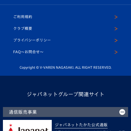
ホームタウン
U-18
クラブハウス（練習場）
パートナー募集
公式Twitter
ご利用規約
アカデミー
U-15
応援メディア
法人限定 VIP BOX
ヴィヴィくんインスタグラム
クラブ概要
スクール
U-12
メディア出演情報
プライバシーポリシー
公式LINE＠
スクール
FAQ〜お問合せ〜
平和祈念活動
Youtube公式チャンネル
ホームタウン活動
Copyright © V-VAREN NAGASAKI. ALL RIGHT RESERVED.
ジャパネットグループ関連サイト
通信販売事業
ジャパネットたかた公式通販