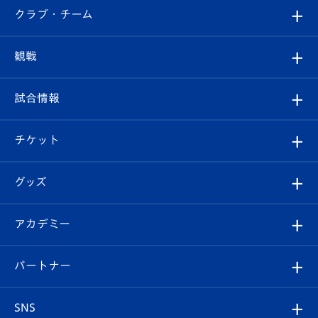
すべて
クラブ・チーム
トップチーム
クラブプロフィール
観戦
クラブ
フィロソフィー
観戦ルール
試合情報
試合情報
クラブ概要
観戦ツアー
試合日程/結果
チケット
ファンクラブ
エンブレム紹介
はじめての観戦ガイド
順位表
チケット
グッズ
チケット
選手プロフィール
Revive Team
フォトギャラリー
シーズンシート
オンラインショップ
アカデミー
イベント
スタッフプロフィール
スタジアムへのアクセス
スタジアムグルメ
V-LOVERS（ファンクラブ）
2026-27ユニフォーム
メディア
育成からのお知らせ
パートナー
マスコット紹介
ヴィヴィくんの長崎おもてなしガイド
はじめての観戦ガイド
プレイヤーズスイート
店舗情報
グッズ
アカデミー
チームスケジュール
V-EXPRESS
パートナー企業一覧
SNS
（ユニフォーム入場）