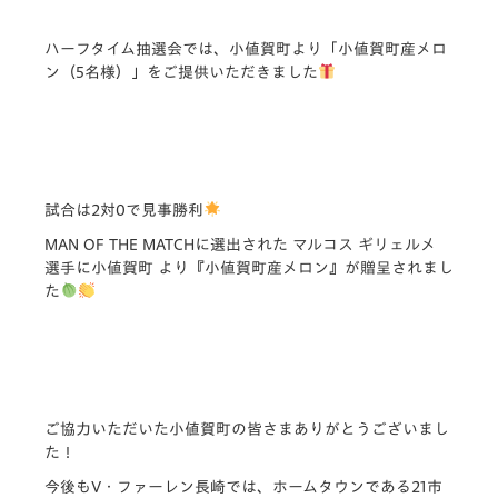
ハーフタイム抽選会では、小値賀町より「小値賀町産メロ
ン（5名様）」をご提供いただきました
試合は2対0で見事勝利
MAN OF THE MATCHに選出された マルコス ギリェルメ
選手に小値賀町 より『小値賀町産メロン』が贈呈されまし
た
ご協力いただいた小値賀町の皆さまありがとうございまし
た！
今後もV・ファーレン長崎では、ホームタウンである21市