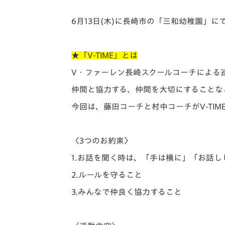
イベント
マスコット紹介
6月13日(木)に長崎市の「三和幼稚園」に
メディア
チームスケジュール
グッズ
クラブハウス（練習
★「V-TIME」とは
場）
V・ファーレン長崎スクールコーチによる
ホームタウン
応援メディア
仲間と協力する、仲間を大切にすることな
アカデミー
今回は、藤田コーチと村中コーチがV-TIM
平和祈念活動
スクール
ホームタウン活動
〈3つのお約束〉
1.お話を聞く時は、「手は横に」「
お話し
2.ルールを守ること
3.みんなで仲良く協力すること