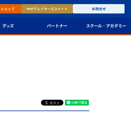
ン
ショップ
プレイヤーズ
スイート
お問合せ
グッズ
パートナー
スクール・
アカデミー
インショップ
パートナー企業一覧
アカデミー
-27ユニフォー
パートナー募集
U-18
法人限定 VIP BOX
U-15
報
U-12
スクール