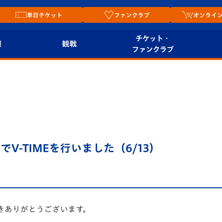
単日チケット
ファンクラブ
オンライ
チケット・
報
観戦
ファンクラブ
観戦ルール
チケット
オンラ
はじめての観戦ガイ
シーズンシート
2026
ド
ム
プレイヤーズスイート
Revive Team
店舗情
-TIMEを行いました（6/13）
関連
V-LOVERS（ファン
スタジアムへのアク
クラブ）
セス
リー
ヴィヴィくんの長崎
ルメ
おもてなしガイド
きありがとうございます。