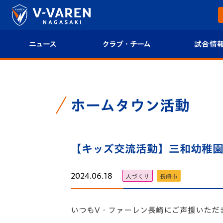
ニュース
クラブ・チーム
試合情
すべて
クラブプロフィール
試合日程/結果
トップチーム
フィロソフィー
試合情報
ホームタウン活動
クラブ
クラブ概要
順位表
試合情報
【キッズ交流活動】三和幼稚園でV
エンブレム紹介
U-21 Jリーグ
ファンクラブ
選手プロフィール
フォトギャラ
2024.06.18
人づくり
長崎市
チケット
スタッフプロフィール
スタジアムグ
いつもV・
ファーレン長崎にご声援いただ