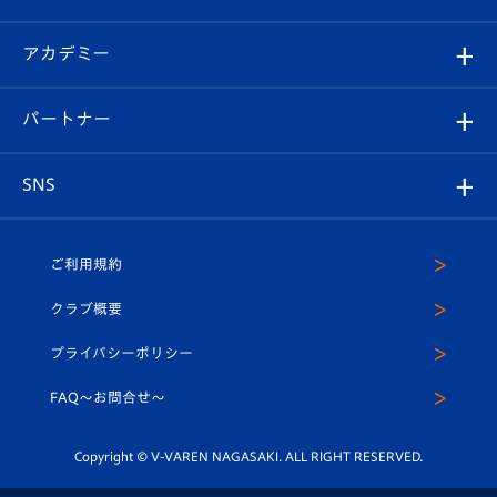
選手プロフィール
Revive Team
フォトギャラリー
シーズンシート
オンラインショップ
アカデミー
イベント
スタッフプロフィール
スタジアムへのアクセス
スタジアムグルメ
V-LOVERS（ファンクラブ）
2026-27ユニフォーム
メディア
育成からのお知らせ
パートナー
マスコット紹介
ヴィヴィくんの長崎おもてなしガイド
はじめての観戦ガイド
プレイヤーズスイート
店舗情報
グッズ
アカデミー
チームスケジュール
V-EXPRESS
パートナー企業一覧
SNS
（ユニフォーム入場）
ホームタウン
U-18
クラブハウス（練習場）
パートナー募集
公式Twitter
ご利用規約
アカデミー
U-15
応援メディア
法人限定 VIP BOX
ヴィヴィくんインスタグラム
クラブ概要
スクール
U-12
メディア出演情報
プライバシーポリシー
公式LINE＠
スクール
FAQ〜お問合せ〜
平和祈念活動
Youtube公式チャンネル
ホームタウン活動
Copyright © V-VAREN NAGASAKI. ALL RIGHT RESERVED.