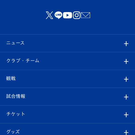
ニュース
すべて
クラブ・チーム
トップチーム
クラブプロフィール
観戦
クラブ
フィロソフィー
観戦ルール
試合情報
試合情報
クラブ概要
観戦ツアー
試合日程/結果
チケット
ファンクラブ
エンブレム紹介
はじめての観戦ガイド
順位表
チケット
グッズ
チケット