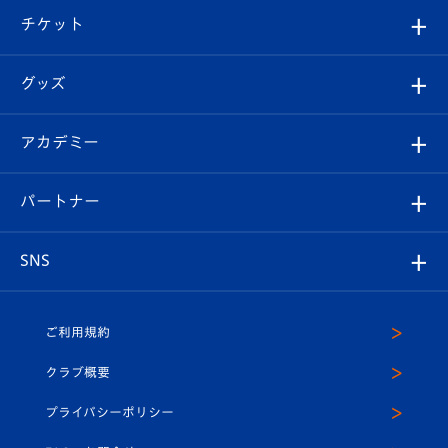
クラブ概要
観戦ツアー
試合日程/結果
チケット
ファンクラブ
エンブレム紹介
はじめての観戦ガイド
順位表
チケット
グッズ
チケット
選手プロフィール
Revive Team
フォトギャラリー
シーズンシート
オンラインショップ
アカデミー
イベント
スタッフプロフィール
スタジアムへのアクセス
スタジアムグルメ
V-LOVERS（ファンクラブ）
2026-27ユニフォーム
メディア
育成からのお知らせ
パートナー
マスコット紹介
ヴィヴィくんの長崎おもてなしガイド
はじめての観戦ガイド
プレイヤーズスイート
店舗情報
グッズ
アカデミー
チームスケジュール
V-EXPRESS
パートナー企業一覧
SNS
（ユニフォーム入場）
ホームタウン
U-18
クラブハウス（練習場）
パートナー募集
公式Twitter
ご利用規約
アカデミー
U-15
応援メディア
法人限定 VIP BOX
ヴィヴィくんインスタグラム
クラブ概要
スクール
U-12
メディア出演情報
プライバシーポリシー
公式LINE＠
スクール