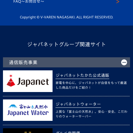
FAQ〜お問合せ〜
平和祈念活動
Youtube公式チャンネル
ホームタウン活動
Copyright © V-VAREN NAGASAKI. ALL RIGHT RESERVED.
ジャパネットグループ関連サイト
通信販売事業
ジャパネットたかた公式通販
家電を中心に、ジャパネットが自信をもって厳選
した商品だけをご紹介！
ジャパネットウォーター
上質な「富士山の天然水」。安心・安全、こだわ
りのウォーターサーバー