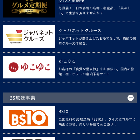
グルメ定期便
毎月届く、日本各地の名物・名産品。「美味し
い」で生活を変えませんか？
ジャパネットクルーズ
ジャパネットが磨き上げたおもてなしで、感動の豪
華クルーズ体験を。
ゆこゆこ
お客様の『良質な温泉旅』をお手伝い。国内の旅
館・宿・ホテルの宿泊予約サイト
BS放送事業
BS10
全国無料のBS放送局『BS10』。クイズにゴルフに
映画に麻雀、楽しい番組てんこ盛り！