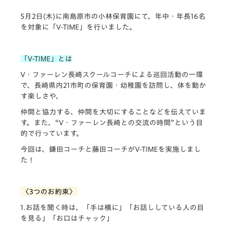
5月2日(木)に南島原市の小林保育園にて、年中・年長16名
を対象に「V-TIME」を行いました。
「V-TIME」とは
V・ファーレン長崎スクールコーチによる巡回活動の一環
で、長崎県内21市町の保育園・幼稚園を訪問し、体を動か
す楽しさや、
仲間と協力する、仲間を大切にすることなどを伝えていま
す。また、“V・ファーレン長崎との交流の時間”という目
的で行っています。
今回は、鎌田コーチと藤田コーチがV-TIMEを実施しまし
た！
〈3つのお約束〉
1.お話を聞く時は、「手は横に」「お話ししている人の目
を見る」「お口はチャック」