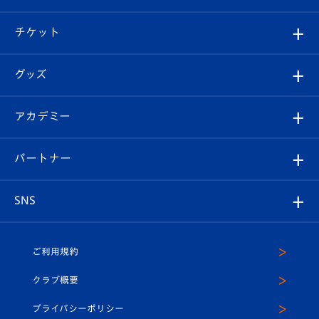
試合情報
クラブ概要
観戦ツアー
試合日程/結果
チケット
ファンクラブ
エンブレム紹介
はじめての観戦ガイド
順位表
チケット
グッズ
チケット
選手プロフィール
Revive Team
フォトギャラリー
シーズンシート
オンラインショップ
アカデミー
イベント
スタッフプロフィール
スタジアムへのアクセス
スタジアムグルメ
V-LOVERS（ファンクラブ）
2026-27ユニフォーム
メディア
育成からのお知らせ
パートナー
マスコット紹介
ヴィヴィくんの長崎おもてなしガイド
はじめての観戦ガイド
プレイヤーズスイート
店舗情報
グッズ
アカデミー
チームスケジュール
V-EXPRESS
パートナー企業一覧
SNS
（ユニフォーム入場）
ホームタウン
U-18
クラブハウス（練習場）
パートナー募集
公式Twitter
ご利用規約
アカデミー
U-15
応援メディア
法人限定 VIP BOX
ヴィヴィくんインスタグラム
クラブ概要
スクール
U-12
メディア出演情報
プライバシーポリシー
公式LINE＠