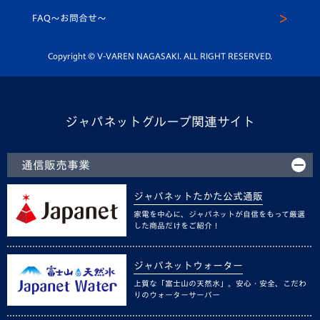
スクール
FAQ〜お問合せ〜
平和祈念活動
Youtube公式チャンネル
ホームタウン活動
Copyright © V-VAREN NAGASAKI. ALL RIGHT RESERVED.
ジャパネットグループ関連サイト
通信販売事業
ジャパネットたかた公式通販
家電を中心に、ジャパネットが自信をもって厳選
した商品だけをご紹介！
ジャパネットウォーター
上質な「富士山の天然水」。安心・安全、こだわ
りのウォーターサーバー