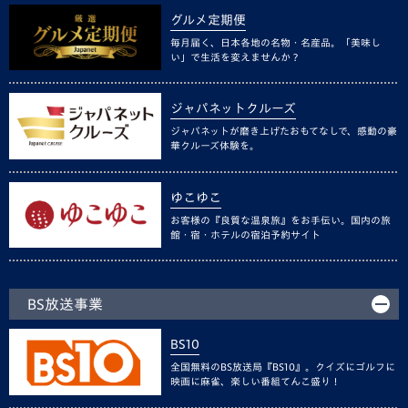
グルメ定期便
毎月届く、日本各地の名物・名産品。「美味し
い」で生活を変えませんか？
ジャパネットクルーズ
ジャパネットが磨き上げたおもてなしで、感動の豪
華クルーズ体験を。
ゆこゆこ
お客様の『良質な温泉旅』をお手伝い。国内の旅
館・宿・ホテルの宿泊予約サイト
BS放送事業
BS10
全国無料のBS放送局『BS10』。クイズにゴルフに
映画に麻雀、楽しい番組てんこ盛り！