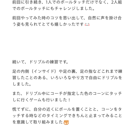
前回に引き続き、1人でのボールタッチだけでなく、
2人組
でのボールタッチにもチャレンジしました。
前回やってみた時のコツを思い出して、
自然に声を掛け合
う姿も見られてとても嬉しかったです
続いて、ドリブルの練習です。
足の内側（インサイド）や足の裏、
足の指などこれまで練
習したことのある、
いろいろなやり方で自由にドリブルを
しました。
また、
ドリブル中にコーチが指定した色のコーンにタッチ
しに行くゲーム
も行いました！
慌てずに、自分の近くにボールを置くことと、
コーンをタ
ッチする時などのタイミングできちんと止まってみるこ
と
を意識して取り組みました