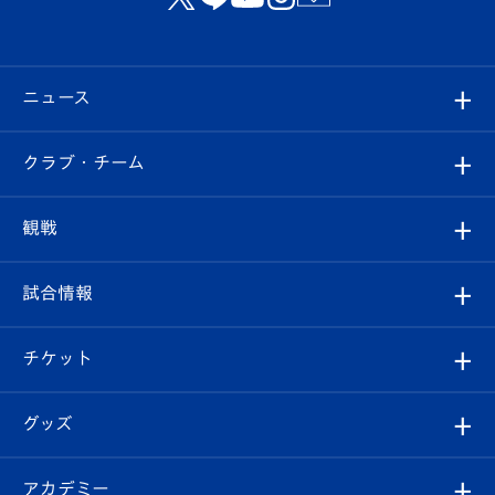
ニュース
すべて
クラブ・チーム
トップチーム
クラブプロフィール
観戦
クラブ
フィロソフィー
観戦ルール
試合情報
試合情報
クラブ概要
観戦ツアー
試合日程/結果
チケット
ファンクラブ
エンブレム紹介
はじめての観戦ガイド
順位表
チケット
グッズ
チケット
選手プロフィール
Revive Team
フォトギャラリー
シーズンシート
オンラインショップ
アカデミー
イベント