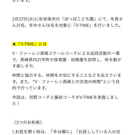
ざいます。
2月27日(火)に佐世保市の「ぽっぽこども園」にて、
年長さ
ん21名、年中さん16名を対象に「V-TIME」
を行いました。
★「V-TIME」とは
V・ファーレン長崎スクールコーチによる巡回活動の一環
で、
長崎県内21市町の保育園・幼稚園を訪問し、
体を動か
す楽しさや、
仲間と協力する、仲間を大切にすることなどを伝えていま
す。
また、“V・ファーレン長崎との交流の時間”
という目
的で行っています。
今回は、河野コーチと藤田コーチがV-TIMEを実施しまし
た！
〈3つのお約束〉
1.お話を聞く時は、「手は横に」「
お話ししている人の目