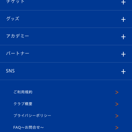
試合日程/結果
チケット
ファンクラブ
エンブレム紹介
はじめての観戦ガイド
順位表
チケット
グッズ
チケット
選手プロフィール
Revive Team
フォトギャラリー
シーズンシート
オンラインショップ
アカデミー
イベント
スタッフプロフィール
スタジアムへのアクセス
スタジアムグルメ
V-LOVERS（ファンクラブ）
2026-27ユニフォーム
メディア
育成からのお知らせ
パートナー
マスコット紹介
ヴィヴィくんの長崎おもてなしガイド
はじめての観戦ガイド
プレイヤーズスイート
店舗情報
グッズ
アカデミー
チームスケジュール
V-EXPRESS
パートナー企業一覧
SNS
（ユニフォーム入場）
ホームタウン
U-18
クラブハウス（練習場）
パートナー募集
公式Twitter
ご利用規約
アカデミー
U-15
応援メディア
法人限定 VIP BOX
ヴィヴィくんインスタグラム
クラブ概要
スクール
U-12
メディア出演情報
プライバシーポリシー
公式LINE＠
スクール
FAQ〜お問合せ〜
平和祈念活動
Youtube公式チャンネル