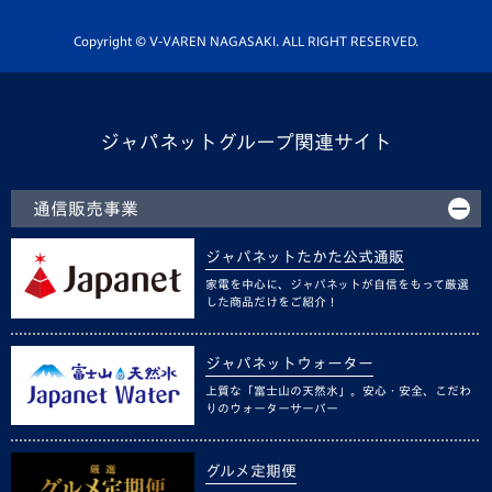
ホームタウン活動
Copyright © V-VAREN NAGASAKI. ALL RIGHT RESERVED.
ジャパネットグループ関連サイト
通信販売事業
ジャパネットたかた公式通販
家電を中心に、ジャパネットが自信をもって厳選
した商品だけをご紹介！
ジャパネットウォーター
上質な「富士山の天然水」。安心・安全、こだわ
りのウォーターサーバー
グルメ定期便