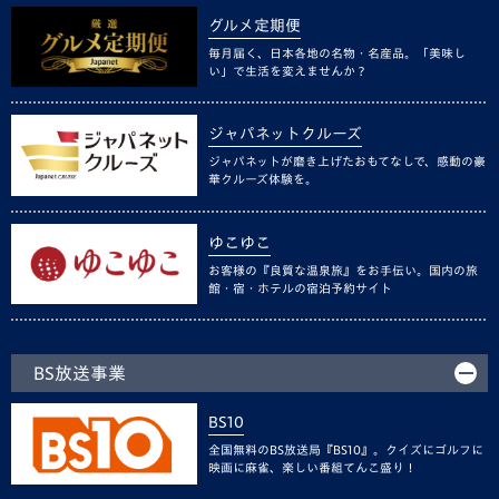
グルメ定期便
毎月届く、日本各地の名物・名産品。「美味し
い」で生活を変えませんか？
ジャパネットクルーズ
ジャパネットが磨き上げたおもてなしで、感動の豪
華クルーズ体験を。
ゆこゆこ
お客様の『良質な温泉旅』をお手伝い。国内の旅
館・宿・ホテルの宿泊予約サイト
BS放送事業
BS10
全国無料のBS放送局『BS10』。クイズにゴルフに
映画に麻雀、楽しい番組てんこ盛り！