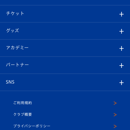
試合情報
クラブ概要
観戦ツアー
試合日程/結果
チケット
ファンクラブ
エンブレム紹介
はじめての観戦ガイド
順位表
チケット
グッズ
チケット
選手プロフィール
Revive Team
フォトギャラリー
シーズンシート
オンラインショップ
アカデミー
イベント
スタッフプロフィール
スタジアムへのアクセス
スタジアムグルメ
V-LOVERS（ファンクラブ）
2026-27ユニフォーム
メディア
育成からのお知らせ
パートナー
マスコット紹介
ヴィヴィくんの長崎おもてなしガイド
はじめての観戦ガイド
プレイヤーズスイート
店舗情報
グッズ
アカデミー
チームスケジュール
V-EXPRESS
パートナー企業一覧
SNS
（ユニフォーム入場）
ホームタウン
U-18
クラブハウス（練習場）
パートナー募集
公式Twitter
ご利用規約
アカデミー
U-15
応援メディア
法人限定 VIP BOX
ヴィヴィくんインスタグラム
クラブ概要
スクール
U-12
メディア出演情報
プライバシーポリシー
公式LINE＠