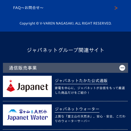
スクール
FAQ〜お問合せ〜
平和祈念活動
Youtube公式チャンネル
ホームタウン活動
Copyright © V-VAREN NAGASAKI. ALL RIGHT RESERVED.
ジャパネットグループ関連サイト
通信販売事業
ジャパネットたかた公式通販
家電を中心に、ジャパネットが自信をもって厳選
した商品だけをご紹介！
ジャパネットウォーター
上質な「富士山の天然水」。安心・安全、こだわ
りのウォーターサーバー