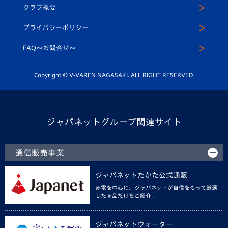
ヴィヴィくんインスタグラム
クラブ概要
スクール
U-12
メディア出演情報
プライバシーポリシー
公式LINE＠
スクール
FAQ〜お問合せ〜
平和祈念活動
Youtube公式チャンネル
ホームタウン活動
Copyright © V-VAREN NAGASAKI. ALL RIGHT RESERVED.
ジャパネットグループ関連サイト
通信販売事業
ジャパネットたかた公式通販
家電を中心に、ジャパネットが自信をもって厳選
した商品だけをご紹介！
ジャパネットウォーター