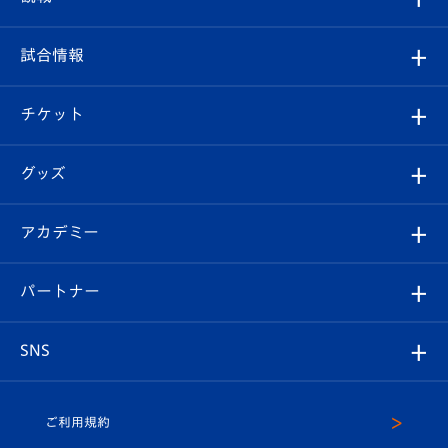
クラブ
フィロソフィー
観戦ルール
試合情報
試合情報
クラブ概要
観戦ツアー
試合日程/結果
チケット
ファンクラブ
エンブレム紹介
はじめての観戦ガイド
順位表
チケット
グッズ
チケット
選手プロフィール
Revive Team
フォトギャラリー
シーズンシート
オンラインショップ
アカデミー
イベント
スタッフプロフィール
スタジアムへのアクセス
スタジアムグルメ
V-LOVERS（ファンクラブ）
2026-27ユニフォーム
メディア
育成からのお知らせ
パートナー
マスコット紹介
ヴィヴィくんの長崎おもてなしガイド
はじめての観戦ガイド
プレイヤーズスイート
店舗情報
グッズ
アカデミー
チームスケジュール
V-EXPRESS
パートナー企業一覧
SNS
（ユニフォーム入場）
ホームタウン
U-18
クラブハウス（練習場）
パートナー募集
公式Twitter
ご利用規約
アカデミー
U-15
応援メディア
法人限定 VIP BOX