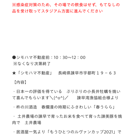
※感染症対策のため、その場での飲食はせず、もてなしの
品を受け取ってスタジアム方面に進んでください
●シモハマ不動産前：10：30～12：00
※なくなり次第終了
★「シモハマ不動産」 長崎県諫早市宇都町１９−６３
【内容】
・日本一の評価を得ている ぷりぷりの小長井牡蠣を焼い
て喜んでもらいます＼(^o^)／ 諫早湾漁協組合様より
・杵の川酒造 春爛漫の時期にふさわしい「春うらら」
・ 土井農場の諫早で育ったお米を食べて育った諌美豚を焼
肉で 土井農場
・居酒屋一気より「もうひとつのルヴァンカップ2021」で