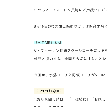
イベント
マスコット紹介
いつもV・ファーレン長崎にご声援いただ
メディア
チームスケジュール
グッズ
クラブハウス（練習
3月16日(木)に佐世保市のぽっぽ保育学院
場）
ホームタウン
応援メディア
「V-TIME」とは
アカデミー
V・ファーレン長崎スクールコーチによる
平和祈念活動
仲間と協力する、仲間を大切にすることな
スクール
ホームタウン活動
今回は、水落コーチと野坂コーチがV-TIM
〈3つのお約束〉
1.お話を聞く時は、「手は横に」「お話