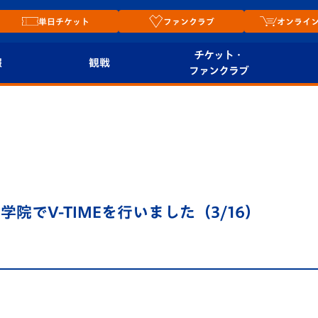
単日チケット
ファンクラブ
オンライ
チケット・
報
観戦
ファンクラブ
観戦ルール
チケット
オンラ
はじめての観戦ガイ
シーズンシート
2026
ド
ム
プレイヤーズスイート
Revive Team
店舗情
院でV-TIMEを行いました（3/16）
関連
V-LOVERS（ファン
スタジアムへのアク
クラブ）
セス
リー
ヴィヴィくんの長崎
ルメ
おもてなしガイド