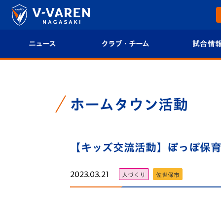
ニュース
クラブ・チーム
試合情
すべて
クラブプロフィール
試合日程/結果
トップチーム
フィロソフィー
試合情報
ホームタウン活動
クラブ
クラブ概要
順位表
試合情報
【キッズ交流活動】ぽっぽ保育学
エンブレム紹介
U-21 Jリーグ
ファンクラブ
選手プロフィール
フォトギャラ
2023.03.21
人づくり
佐世保市
チケット
スタッフプロフィール
スタジアムグ