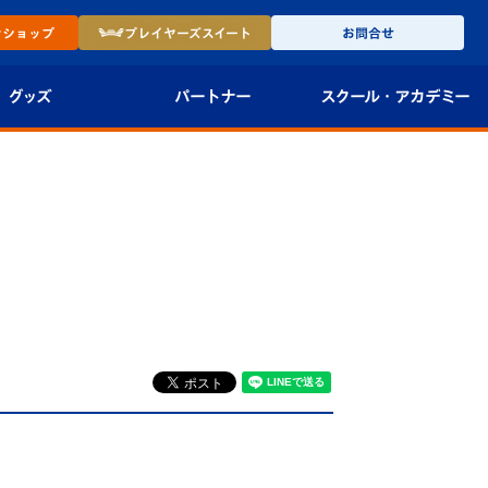
ン
ショップ
プレイヤーズ
スイート
お問合せ
グッズ
パートナー
スクール・
アカデミー
インショップ
パートナー企業一覧
アカデミー
-27ユニフォー
パートナー募集
U-18
法人限定 VIP BOX
U-15
報
U-12
スクール