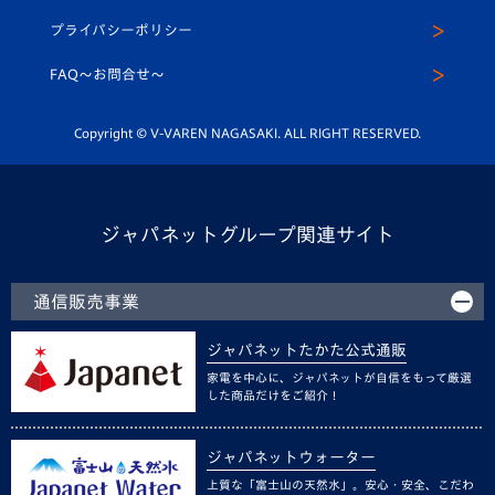
スクール
U-12
メディア出演情報
プライバシーポリシー
公式LINE＠
スクール
FAQ〜お問合せ〜
平和祈念活動
Youtube公式チャンネル
ホームタウン活動
Copyright © V-VAREN NAGASAKI. ALL RIGHT RESERVED.
ジャパネットグループ関連サイト
通信販売事業
ジャパネットたかた公式通販
家電を中心に、ジャパネットが自信をもって厳選
した商品だけをご紹介！
ジャパネットウォーター
上質な「富士山の天然水」。安心・安全、こだわ