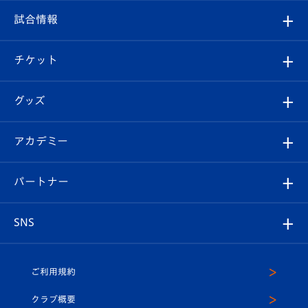
クラブ
フィロソフィー
観戦ルール
試合情報
試合情報
クラブ概要
観戦ツアー
試合日程/結果
チケット
ファンクラブ
エンブレム紹介
はじめての観戦ガイド
順位表
チケット
グッズ
チケット
選手プロフィール
Revive Team
フォトギャラリー
シーズンシート
オンラインショップ
アカデミー
イベント
スタッフプロフィール
スタジアムへのアクセス
スタジアムグルメ
V-LOVERS（ファンクラブ）
2026-27ユニフォーム
メディア
育成からのお知らせ
パートナー
マスコット紹介
ヴィヴィくんの長崎おもてなしガイド
はじめての観戦ガイド
プレイヤーズスイート
店舗情報
グッズ
アカデミー
チームスケジュール
V-EXPRESS
パートナー企業一覧
SNS
（ユニフォーム入場）
ホームタウン
U-18
クラブハウス（練習場）
パートナー募集
公式Twitter
ご利用規約
アカデミー
U-15
応援メディア
法人限定 VIP BOX
ヴィヴィくんインスタグラム
クラブ概要