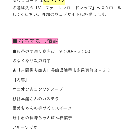
は
ダウンロード
※遷移先の「V・ファーレンロードマップ」へスクロール
してください。外部のウェブサイトに移動します。
■おもてなし情報
●お茶の間通り商店街：9：00～12：00
※なくなり次第終了
★「吉岡俊夫商店」長崎県諫早市永昌東町８−３２
【内容】
オニオン肉コンソメスープ
杉谷本舗さんのカステラ
里美ちゃんの手づくりスイーツ
野中君の長崎ちゃんぽん棒菓子
フルーツほか