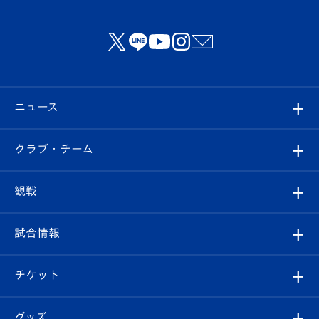
ニュース
すべて
クラブ・チーム
トップチーム
クラブプロフィール
観戦
クラブ
フィロソフィー
観戦ルール
試合情報
試合情報
クラブ概要
観戦ツアー
試合日程/結果
チケット
ファンクラブ
エンブレム紹介
はじめての観戦ガイド
順位表
チケット
グッズ