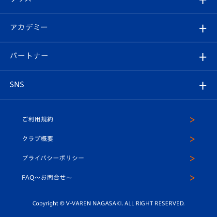
チケット
選手プロフィール
Revive Team
フォトギャラリー
シーズンシート
オンラインショップ
アカデミー
イベント
スタッフプロフィール
スタジアムへのアクセス
スタジアムグルメ
V-LOVERS（ファンクラブ）
2026-27ユニフォーム
メディア
育成からのお知らせ
パートナー
マスコット紹介
ヴィヴィくんの長崎おもてなしガイド
はじめての観戦ガイド
プレイヤーズスイート
店舗情報
グッズ
アカデミー
チームスケジュール
V-EXPRESS
パートナー企業一覧
SNS
（ユニフォーム入場）
ホームタウン
U-18
クラブハウス（練習場）
パートナー募集
公式Twitter
ご利用規約
アカデミー
U-15
応援メディア
法人限定 VIP BOX
ヴィヴィくんインスタグラム
クラブ概要
スクール
U-12
メディア出演情報
プライバシーポリシー
公式LINE＠
スクール
FAQ〜お問合せ〜
平和祈念活動
Youtube公式チャンネル
ホームタウン活動
Copyright © V-VAREN NAGASAKI. ALL RIGHT RESERVED.