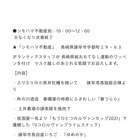
●シモハマ不動産前：10：00～12：00
※なくなり次第終了
★「シモハマ不動産」 長崎県諫早市宇都町１９−６３
ボランティアスタッフが 長崎県総おもてなし運動のワッペ
ンを付け マスク越しのあふれる笑顔でお迎えします。
【内容】
・ぷりぷりの小長井牡蠣を焼いて 諫早湾漁協組合様よ
り
・杵の川酒造 春爛漫の時期にふさわしい「春うらら」
・ 土井農場の諌美豚を焼肉で
・居酒屋一気より「もうひとつのルヴァンカップ2021」で
優勝した「Vコロルヴァンプライムスナック」
・ 諫早市長田産いちご 「ゆめのか」