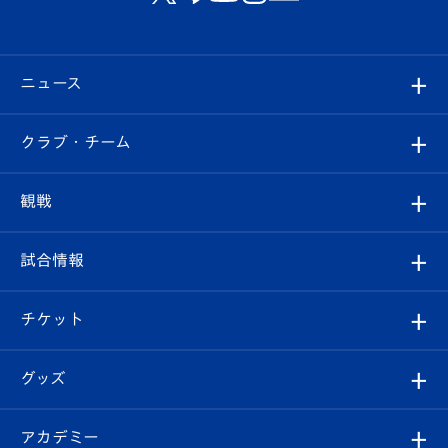
ニュース
すべて
クラブ・チーム
トップチーム
クラブプロフィール
観戦
クラブ
フィロソフィー
観戦ルール
試合情報
試合情報
クラブ概要
観戦ツアー
試合日程/結果
チケット
ファンクラブ
エンブレム紹介
はじめての観戦ガイド
順位表
チケット
グッズ
チケット
選手プロフィール
Revive Team
フォトギャラリー
シーズンシート
オンラインショップ
アカデミー
イベント
スタッフプロフィール