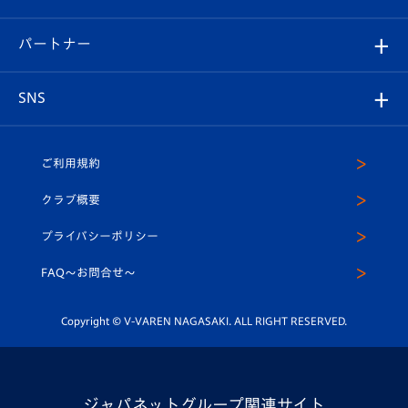
スタジアムへのアクセス
スタジアムグルメ
V-LOVERS（ファンクラブ）
2026-27ユニフォーム
メディア
育成からのお知らせ
パートナー
マスコット紹介
ヴィヴィくんの長崎おもてなしガイド
はじめての観戦ガイド
プレイヤーズスイート
店舗情報
グッズ
アカデミー
チームスケジュール
V-EXPRESS
パートナー企業一覧
SNS
（ユニフォーム入場）
ホームタウン
U-18
クラブハウス（練習場）
パートナー募集
公式Twitter
ご利用規約
アカデミー
U-15
応援メディア
法人限定 VIP BOX
ヴィヴィくんインスタグラム
クラブ概要
スクール
U-12
メディア出演情報
プライバシーポリシー
公式LINE＠
スクール
FAQ〜お問合せ〜
平和祈念活動
Youtube公式チャンネル
ホームタウン活動
Copyright © V-VAREN NAGASAKI. ALL RIGHT RESERVED.
ジャパネットグループ関連サイト