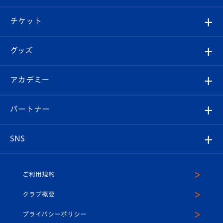
試合情報
クラブ概要
観戦ツアー
試合日程/結果
チケット
ファンクラブ
エンブレム紹介
はじめての観戦ガイド
順位表
チケット
グッズ
チケット
選手プロフィール
Revive Team
フォトギャラリー
シーズンシート
オンラインショップ
アカデミー
イベント
スタッフプロフィール
スタジアムへのアクセス
スタジアムグルメ
V-LOVERS（ファンクラブ）
2026-27ユニフォーム
メディア
育成からのお知らせ
パートナー
マスコット紹介
ヴィヴィくんの長崎おもてなしガイド
はじめての観戦ガイド
プレイヤーズスイート
店舗情報
グッズ
アカデミー
チームスケジュール
V-EXPRESS
パートナー企業一覧
SNS
（ユニフォーム入場）
ホームタウン
U-18
クラブハウス（練習場）
パートナー募集
公式Twitter
ご利用規約
アカデミー
U-15
応援メディア
法人限定 VIP BOX
ヴィヴィくんインスタグラム
クラブ概要
スクール
U-12
メディア出演情報
プライバシーポリシー
公式LINE＠