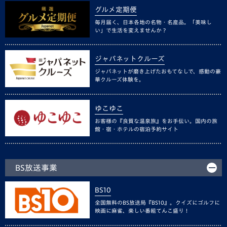
グルメ定期便
毎月届く、日本各地の名物・名産品。「美味し
い」で生活を変えませんか？
ジャパネットクルーズ
ジャパネットが磨き上げたおもてなしで、感動の豪
華クルーズ体験を。
ゆこゆこ
お客様の『良質な温泉旅』をお手伝い。国内の旅
館・宿・ホテルの宿泊予約サイト
BS放送事業
BS10
全国無料のBS放送局『BS10』。クイズにゴルフに
映画に麻雀、楽しい番組てんこ盛り！