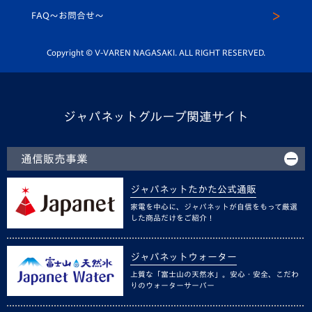
スクール
FAQ〜お問合せ〜
平和祈念活動
Youtube公式チャンネル
ホームタウン活動
Copyright © V-VAREN NAGASAKI. ALL RIGHT RESERVED.
ジャパネットグループ関連サイト
通信販売事業
ジャパネットたかた公式通販
家電を中心に、ジャパネットが自信をもって厳選
した商品だけをご紹介！
ジャパネットウォーター
上質な「富士山の天然水」。安心・安全、こだわ
りのウォーターサーバー