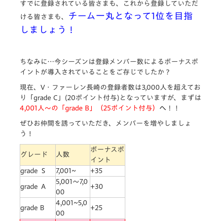
すでに登録されている皆さまも、これから登録していただ
チーム一丸となって1位を目指
ける皆さまも、
しましょう！
ちなみに…今シーズンは登録メンバー数によるボーナスポ
イントが導入されていることをご存じでしたか？
現在、V・ファーレン長崎の登録者数は3,000人を超えてお
り「grade C」(20ポイント付与)となっていますが、まずは
4,001人～の「grade B」
（25ポイント付与）
へ
！！
ぜひお仲間を誘っていただき、メンバーを増やしましょ
う！
ボーナスポ
グレード
人数
イント
grade Ｓ
7,001~
+35
5,001～7,0
grade Ａ
+30
00
4,001~5,0
grade B
+25
00