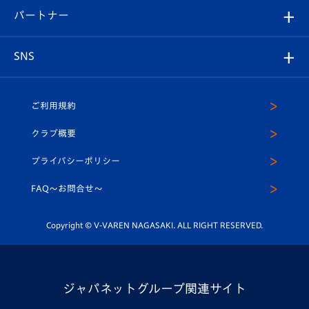
V-LOVERS（ファンクラブ）
2026-27ユニフォーム
メディア
育成からのお知らせ
パートナー
マスコット紹介
ヴィヴィくんの長崎おもてなしガイド
はじめての観戦ガイド
プレイヤーズスイート
店舗情報
グッズ
アカデミー
チームスケジュール
V-EXPRESS
パートナー企業一覧
SNS
（ユニフォーム入場）
ホームタウン
U-18
クラブハウス（練習場）
パートナー募集
公式Twitter
ご利用規約
アカデミー
U-15
応援メディア
法人限定 VIP BOX
ヴィヴィくんインスタグラム
クラブ概要
スクール
U-12
メディア出演情報
プライバシーポリシー
公式LINE＠
スクール
FAQ〜お問合せ〜
平和祈念活動
Youtube公式チャンネル
ホームタウン活動
Copyright © V-VAREN NAGASAKI. ALL RIGHT RESERVED.
ジャパネットグループ関連サイト