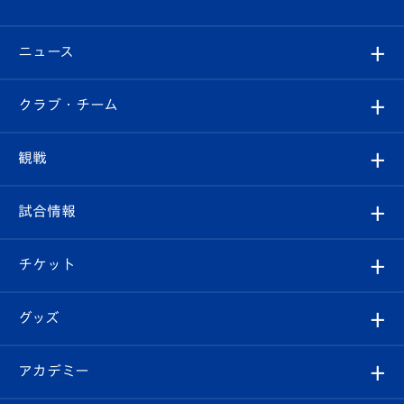
ニュース
すべて
クラブ・チーム
トップチーム
クラブプロフィール
観戦
クラブ
フィロソフィー
観戦ルール
試合情報
試合情報
クラブ概要
観戦ツアー
試合日程/結果
チケット
ファンクラブ
エンブレム紹介
はじめての観戦ガイド
順位表
チケット
グッズ
チケット
選手プロフィール
Revive Team
フォトギャラリー
シーズンシート
オンラインショップ
アカデミー
イベント
スタッフプロフィール
スタジアムへのアクセス
スタジアムグルメ