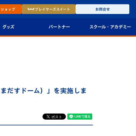
ン
ショップ
プレイヤーズ
スイート
お問合せ
グッズ
パートナー
スクール・
アカデミー
インショップ
パートナー企業一覧
アカデミー
-27ユニフォー
パートナー募集
U-18
法人限定 VIP BOX
U-15
報
がまだすドーム）」を実施しま
U-12
スクール