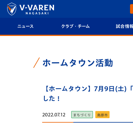
ニュース
クラブ・チーム
試合情
すべて
クラブプロフィール
試合日程/結果
トップチーム
フィロソフィー
試合情報
ホームタウン活動
クラブ
クラブ概要
順位表
試合情報
【ホームタウン】7月9日(土
エンブレム紹介
U-21 Jリーグ
した！
ファンクラブ
選手プロフィール
フォトギャラ
2022.07.12
まちづくり
島原市
チケット
スタッフプロフィール
スタジアムグ