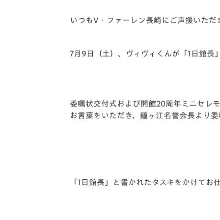
イベント
マスコット紹介
いつもV・ファーレン長崎にご声援いただ
メディア
チームスケジュール
グッズ
クラブハウス（練習
7月9日（土）、ヴィヴィくんが「1日館
場）
ホームタウン
応援メディア
アカデミー
委嘱状交付式および開館20周年ミニセレ
平和祈念活動
お言葉をいただき、鐘ヶ江名誉会長より委
スクール
ホームタウン活動
「1日館長」と書かれたタスキをかけてお