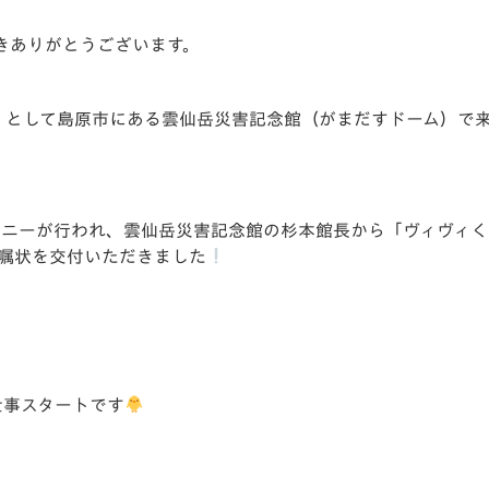
V-EXPRESS（ユニフ
ォーム入場）
きありがとうございます。
長」として島原市にある雲仙岳災害記念館（がまだすドーム）で
モニーが行われ、雲仙岳災害記念館の杉本館長から「ヴィヴィく
嘱状を交付いただきました
仕事スタートです