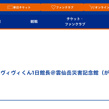
単日チケット
ファンクラブ
オンライ
チケット・
報
観戦
ファンクラブ
観戦ルール
チケット
オンラ
はじめての観戦ガイ
シーズンシート
2026
ド
ム
プレイヤーズスイート
Revive Team
店舗情
)「ヴィヴィくん1日館長＠雲仙岳災害記念館（
関連
V-LOVERS（ファン
スタジアムへのアク
クラブ）
セス
リー
ヴィヴィくんの長崎
ルメ
おもてなしガイド