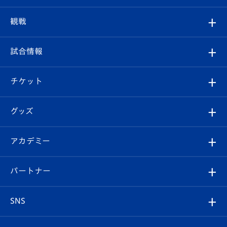
トップチーム
クラブプロフィール
観戦
クラブ
フィロソフィー
観戦ルール
試合情報
試合情報
クラブ概要
観戦ツアー
試合日程/結果
チケット
ファンクラブ
エンブレム紹介
はじめての観戦ガイド
順位表
チケット
グッズ
チケット
選手プロフィール
Revive Team
フォトギャラリー
シーズンシート
オンラインショップ
アカデミー
イベント
スタッフプロフィール
スタジアムへのアクセス
スタジアムグルメ
V-LOVERS（ファンクラブ）
2026-27ユニフォーム
メディア
育成からのお知らせ
パートナー
マスコット紹介
ヴィヴィくんの長崎おもてなしガイド
はじめての観戦ガイド
プレイヤーズスイート
店舗情報
グッズ
アカデミー
チームスケジュール
V-EXPRESS
パートナー企業一覧
SNS
（ユニフォーム入場）
ホームタウン
U-18
クラブハウス（練習場）
パートナー募集