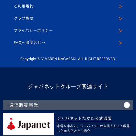
公式Twitter
ご利用規約
アカデミー
U-15
応援メディア
法人限定 VIP BOX
ヴィヴィくんインスタグラム
クラブ概要
スクール
U-12
メディア出演情報
プライバシーポリシー
公式LINE＠
スクール
FAQ〜お問合せ〜
平和祈念活動
Youtube公式チャンネル
ホームタウン活動
Copyright © V-VAREN NAGASAKI. ALL RIGHT RESERVED.
ジャパネットグループ関連サイト
通信販売事業
ジャパネットたかた公式通販
家電を中心に、ジャパネットが自信をもって厳選
した商品だけをご紹介！