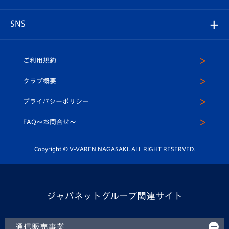
はじめての観戦ガイド
プレイヤーズスイート
店舗情報
グッズ
アカデミー
チームスケジュール
V-EXPRESS
パートナー企業一覧
SNS
（ユニフォーム入場）
ホームタウン
U-18
クラブハウス（練習場）
パートナー募集
公式Twitter
ご利用規約
アカデミー
U-15
応援メディア
法人限定 VIP BOX
ヴィヴィくんインスタグラム
クラブ概要
スクール
U-12
メディア出演情報
プライバシーポリシー
公式LINE＠
スクール
FAQ〜お問合せ〜
平和祈念活動
Youtube公式チャンネル
ホームタウン活動
Copyright © V-VAREN NAGASAKI. ALL RIGHT RESERVED.
ジャパネットグループ関連サイト
通信販売事業