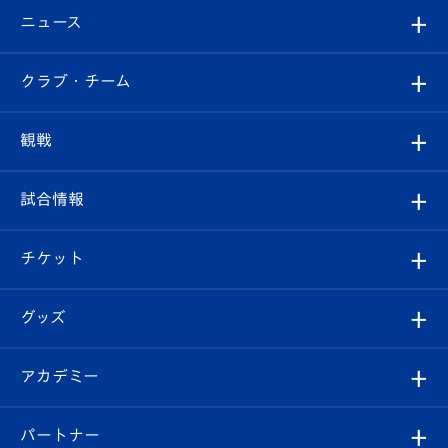
ニュース
すべて
クラブ・チーム
トップチーム
クラブプロフィール
観戦
クラブ
フィロソフィー
観戦ルール
試合情報
試合情報
クラブ概要
観戦ツアー
試合日程/結果
チケット
ファンクラブ
エンブレム紹介
はじめての観戦ガイド
順位表
チケット
グッズ
チケット
選手プロフィール
Revive Team
フォトギャラリー
シーズンシート
オンラインショップ
アカデミー
イベント
スタッフプロフィール
スタジアムへのアクセス
スタジアムグルメ
V-LOVERS（ファンクラブ）
2026-27ユニフォーム
メディア
育成からのお知らせ
パートナー
マスコット紹介
ヴィヴィくんの長崎おもてなしガイド